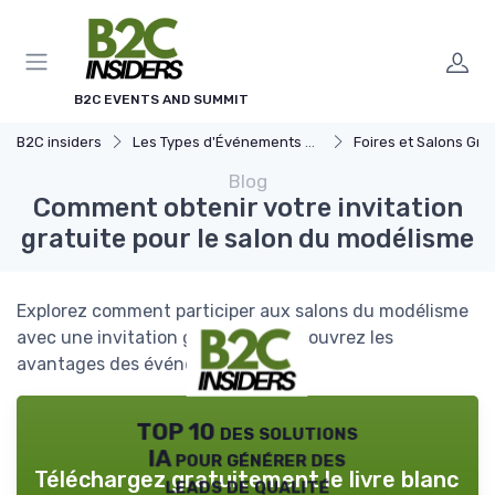
Panneau de gestion des cookies
B2C EVENTS AND SUMMIT
B2C insiders
Les Types d'Événements B2C
Foires et Salons Grand 
Blog
Comment obtenir votre invitation
gratuite pour le salon du modélisme
Explorez comment participer aux salons du modélisme
avec une invitation gratuite et découvrez les
avantages des événements B2C.
TOP 10 des solutions
IA pour générer des
Téléchargez gratuitement le livre blanc
leads de qualité