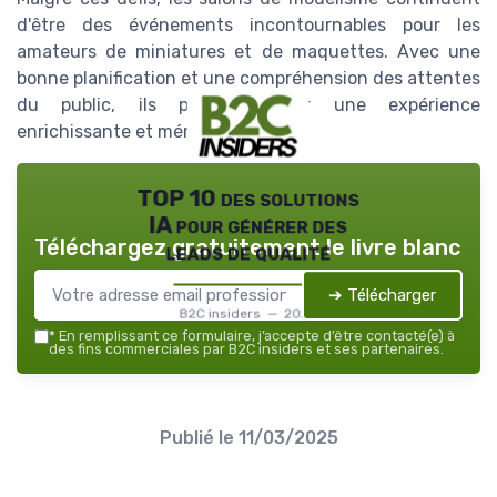
d'être des événements incontournables pour les
amateurs de miniatures et de maquettes. Avec une
bonne planification et une compréhension des attentes
du public, ils peuvent offrir une expérience
enrichissante et mémorable.
TOP 10 des solutions
IA pour générer des
Téléchargez gratuitement le livre blanc
leads de qualité
➔ Télécharger
B2C insiders — 2026
*
En remplissant ce formulaire, j’accepte d’être contacté(e) à
des fins commerciales par B2C insiders et ses partenaires.
Publié le
11/03/2025