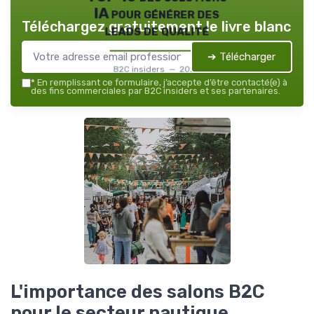
IA pour générer des
Téléchargez gratuitement le livre blanc
leads de qualité
➔ Télécharger
B2C insiders — 2026
*
En remplissant ce formulaire, j’accepte d’être contacté(e) à
des fins commerciales par B2C insiders et ses partenaires.
L'importance des salons B2C
pour le secteur nautique