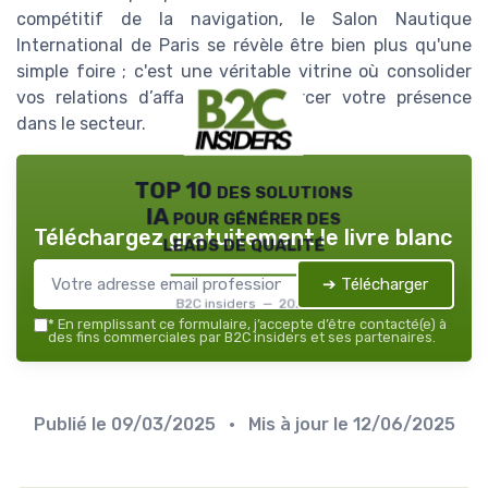
compétitif de la navigation, le Salon Nautique
International de Paris se révèle être bien plus qu'une
simple foire ; c'est une véritable vitrine où consolider
vos relations d’affaires et renforcer votre présence
dans le secteur.
TOP 10 des solutions
IA pour générer des
Téléchargez gratuitement le livre blanc
leads de qualité
➔ Télécharger
B2C insiders — 2026
*
En remplissant ce formulaire, j’accepte d’être contacté(e) à
des fins commerciales par B2C insiders et ses partenaires.
Publié le
09/03/2025
• Mis à jour le
12/06/2025