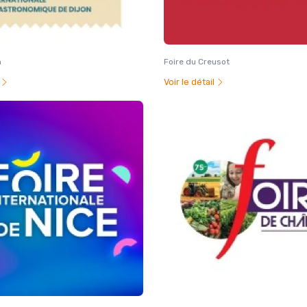
n
Foire du Creusot
l
Voir le détail