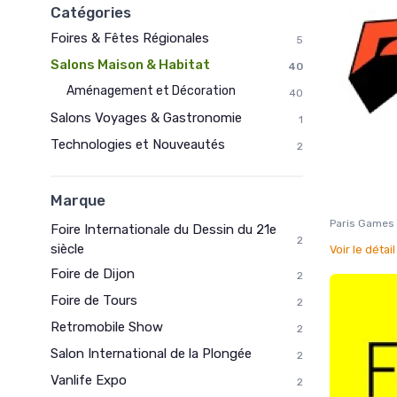
Catégories
Foires & Fêtes Régionales
5
Salons Maison & Habitat
40
Aménagement et Décoration
40
Salons Voyages & Gastronomie
1
Technologies et Nouveautés
2
Marque
Paris Games
Foire Internationale du Dessin du 21e
2
siècle
Voir le détai
Foire de Dijon
2
Foire de Tours
2
Retromobile Show
2
Salon International de la Plongée
2
Vanlife Expo
2