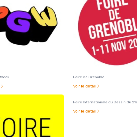
 Week
Foire de Grenoble
l
Voir le détail
Foire Internationale du Dessin du 21
Voir le détail