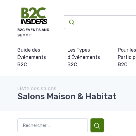
Panneau de gestion des cookies
B2C EVENTS AND
SUMMIT
Guide des
Les Types
Pour les
Événements
d'Événements
Partici
B2C
B2C
B2C
Liste des salons
Salons Maison & Habitat