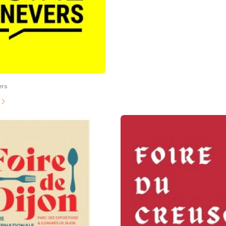
ers
l