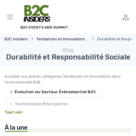
Panneau de gestion des cookies
B2C EVENTS AND SUMMIT
B2C insiders
Tendances et Innovations dans l'evenementiel B2B
Durabilité et Respons
Blog
Durabilité et Responsabilité Sociale
Accéder aux autres catégories Tendances et Innovations dans
l'evenementiel B2B :
»
Évolution du Secteur Événementiel B2C
»
Technologies Émergentes
Tout voir
»
Adaptation aux Nouvelles Attentes des Consommateurs
À la une
»
Prévisions pour les Événements Futurs