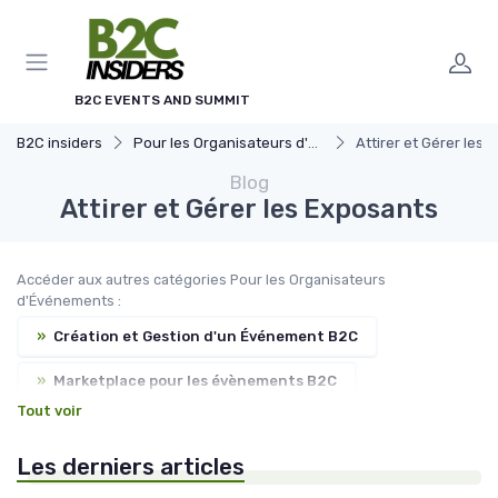
Panneau de gestion des cookies
B2C EVENTS AND SUMMIT
B2C insiders
Pour les Organisateurs d'Événements
Attirer et Gérer les
Blog
Attirer et Gérer les Exposants
Accéder aux autres catégories Pour les Organisateurs
d'Événements :
»
Création et Gestion d'un Événement B2C
»
Marketplace pour les évènements B2C
Tout voir
»
Promotion et Communication de l'Événement
Les derniers articles
»
Incorporer des Expériences Innovantes