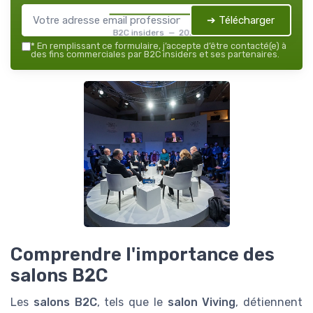
➔ Télécharger
B2C insiders — 2026
*
En remplissant ce formulaire, j’accepte d’être contacté(e) à
des fins commerciales par B2C insiders et ses partenaires.
Comprendre l'importance des
salons B2C
Les
salons B2C
, tels que le
salon Viving
, détiennent