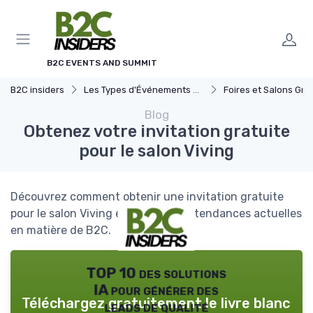
Panneau de gestion des cookies
B2C EVENTS AND SUMMIT
B2C insiders
Les Types d'Événements B2C
Foires et Salons Grand 
Blog
Obtenez votre invitation gratuite
pour le salon Viving
Découvrez comment obtenir une invitation gratuite
pour le salon Viving et explorez les tendances actuelles
en matière de B2C.
TOP 10 des solutions
IA pour générer des
Téléchargez gratuitement le livre blanc
leads de qualité