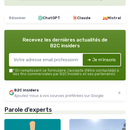
Résumer
ChatGPT
Claude
Mistral
Recevez les dernières actualités de
B2C insiders
➔ Je m'inscris
*
En remplissant ce formulaire, j’accepte d’être contacté(e) à
des fins commerciales par B2C insiders et ses partenaires.
B2C insiders
Ajoutez-nous à vos sources préférées sur Google
Parole d'experts