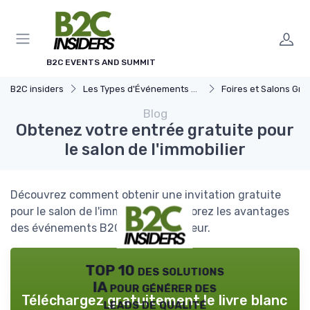
Panneau de gestion des cookies
B2C EVENTS AND SUMMIT
B2C insiders
Les Types d'Événements B2C
Foires et Salons Grand 
Blog
Obtenez votre entrée gratuite pour
le salon de l'immobilier
Découvrez comment obtenir une invitation gratuite
pour le salon de l'immobilier et explorez les avantages
des événements B2C dans ce secteur.
TOP 10 des solutions
IA pour générer des
Téléchargez gratuitement le livre blanc
leads de qualité