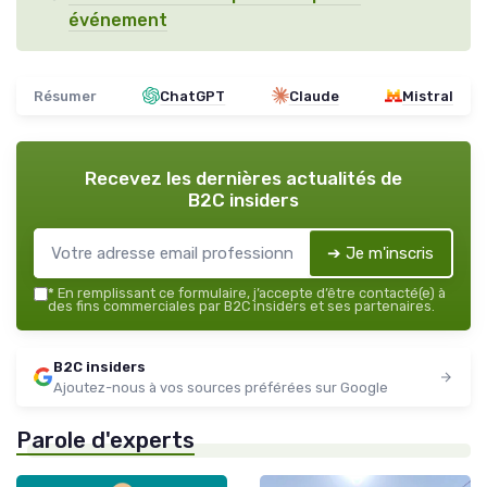
événement
Résumer
ChatGPT
Claude
Mistral
Recevez les dernières actualités de
B2C insiders
➔ Je m'inscris
*
En remplissant ce formulaire, j’accepte d’être contacté(e) à
des fins commerciales par B2C insiders et ses partenaires.
B2C insiders
Ajoutez-nous à vos sources préférées sur Google
Parole d'experts