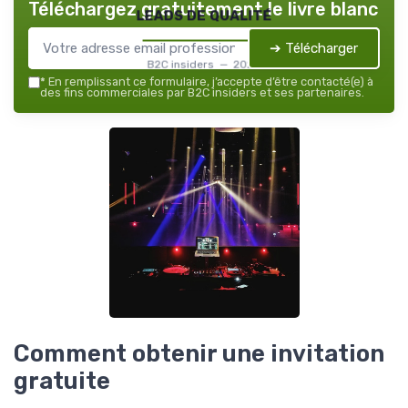
Téléchargez gratuitement le livre blanc
leads de qualité
➔ Télécharger
B2C insiders — 2026
*
En remplissant ce formulaire, j’accepte d’être contacté(e) à
des fins commerciales par B2C insiders et ses partenaires.
Comment obtenir une invitation
gratuite