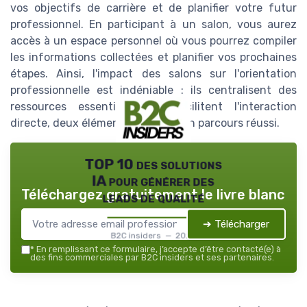
vos objectifs de carrière et de planifier votre futur
professionnel. En participant à un salon, vous aurez
accès à un espace personnel où vous pourrez compiler
les informations collectées et planifier vos prochaines
étapes. Ainsi, l'impact des salons sur l'orientation
professionnelle est indéniable : ils centralisent des
ressources essentielles et facilitent l'interaction
directe, deux éléments clés pour un parcours réussi.
TOP 10 des solutions
IA pour générer des
Téléchargez gratuitement le livre blanc
leads de qualité
➔ Télécharger
B2C insiders — 2026
*
En remplissant ce formulaire, j’accepte d’être contacté(e) à
des fins commerciales par B2C insiders et ses partenaires.