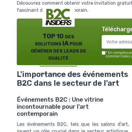
Découvrez comment obtenir votre invitation gratuite
fascinant de l'art contemporain.
Télécharge
TOP 10 des
solutions IA pour
générer des leads de
*
En remplissant
qualité
commerciales p
L'importance des événements
B2C insiders — 2026
B2C dans le secteur de l'art
Événements B2C : Une vitrine
incontournable pour l'art
contemporain
Les événements B2C, tels que les salons d'art,
jouent un rôle crucial dans le secteur artistique,