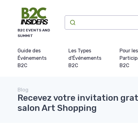
Panneau de gestion des cookies
B2C EVENTS AND
SUMMIT
Guide des
Les Types
Pour les
Événements
d'Événements
Partici
B2C
B2C
B2C
Blog
Recevez votre invitation grat
salon Art Shopping