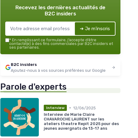
Recevez les dernières actualités de
B2C insiders
➔ Je m'inscris
*
En remplissant ce formulaire, j’accepte d’être
contacté(e) à des fins commerciales par B2C insiders et
ses partenaires.
B2C insiders
Ajoutez-nous à vos sources préférées sur Google
Parole d'experts
•
12/06/2025
Interview
Interview de Marie Claire
CHAVAROCHE LAURENT sur les
ateliers theatre Repit 2025 pour des
jeunes auvergnats de 13-17 ans