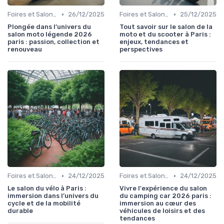
•
•
Foires et Salons Grand Public
26/12/2025
Foires et Salons Grand Public
25/12/2025
Plongée dans l’univers du
Tout savoir sur le salon de la
salon moto légende 2026
moto et du scooter à Paris :
paris : passion, collection et
enjeux, tendances et
renouveau
perspectives
•
•
Foires et Salons Grand Public
24/12/2025
Foires et Salons Grand Public
24/12/2025
Le salon du vélo à Paris :
Vivre l'expérience du salon
immersion dans l’univers du
du camping car 2026 paris :
cycle et de la mobilité
immersion au cœur des
durable
véhicules de loisirs et des
tendances