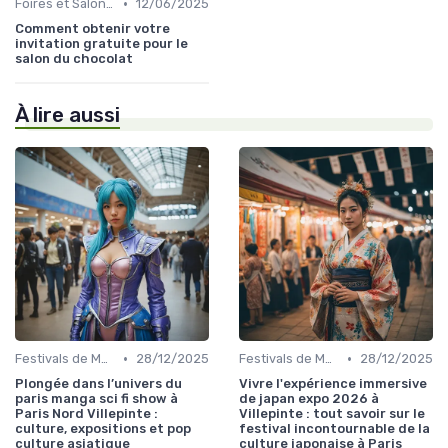
•
Foires et Salons Grand Public
12/06/2025
Comment obtenir votre
invitation gratuite pour le
salon du chocolat
À lire aussi
•
•
Festivals de Musique et Culturels
28/12/2025
Festivals de Musique et Culturels
28/12/2025
Plongée dans l’univers du
Vivre l'expérience immersive
paris manga sci fi show à
de japan expo 2026 à
Paris Nord Villepinte :
Villepinte : tout savoir sur le
culture, expositions et pop
festival incontournable de la
culture asiatique
culture japonaise à Paris