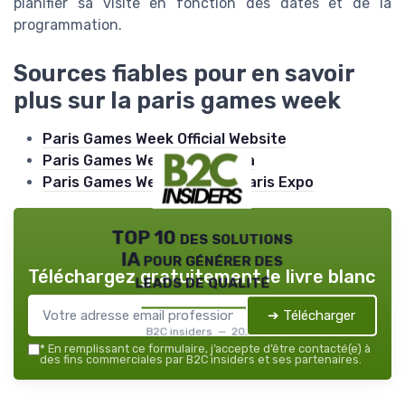
planifier sa visite en fonction des dates et de la
programmation.
Sources fiables pour en savoir
plus sur la paris games week
Paris Games Week Official Website
Paris Games Week - Wikipedia
Paris Games Week 2026 at Paris Expo
TOP 10 des solutions
IA pour générer des
Téléchargez gratuitement le livre blanc
leads de qualité
➔ Télécharger
B2C insiders — 2026
*
En remplissant ce formulaire, j’accepte d’être contacté(e) à
des fins commerciales par B2C insiders et ses partenaires.