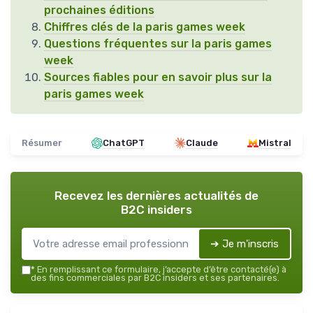
prochaines éditions
Chiffres clés de la paris games week
Questions fréquentes sur la paris games
week
Sources fiables pour en savoir plus sur la
paris games week
Résumer
ChatGPT
Claude
Mistral
Recevez les dernières actualités de
B2C insiders
➔ Je m'inscris
*
En remplissant ce formulaire, j’accepte d’être contacté(e) à
des fins commerciales par B2C insiders et ses partenaires.