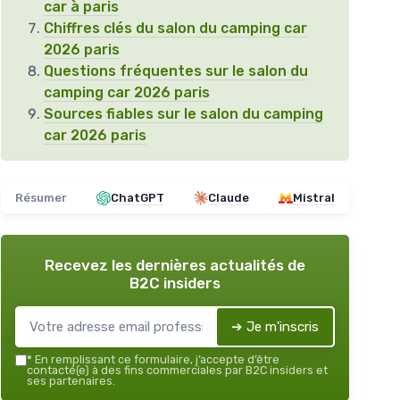
car à paris
Chiffres clés du salon du camping car
2026 paris
Questions fréquentes sur le salon du
camping car 2026 paris
Sources fiables sur le salon du camping
car 2026 paris
Résumer
ChatGPT
Claude
Mistral
Recevez les dernières actualités de
B2C insiders
➔ Je m'inscris
*
En remplissant ce formulaire, j’accepte d’être
contacté(e) à des fins commerciales par B2C insiders et
ses partenaires.