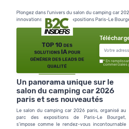
Plongez dans l'univers du salon du camping car 202
innovations au parc des expositions Paris-Le Bourg
Télécharge
TOP 10 des
solutions IA pour
générer des leads de
*
En remplissant
qualité
commerciales p
Un panorama unique sur le
B2C insiders — 2026
salon du camping car 2026
paris et ses nouveautés
Le salon du camping car 2026 paris, organisé au
parc des expositions de Paris-Le Bourget,
s’impose comme le rendez-vous incontournable