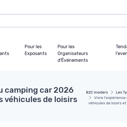
Pour les
Pour les
Tend
pants
Exposants
Organisateurs
l'ev
d'Événements
du camping car 2026
B2C insiders
Les T
 véhicules de loisirs
Vivre l'expérience
véhicules de loisirs 