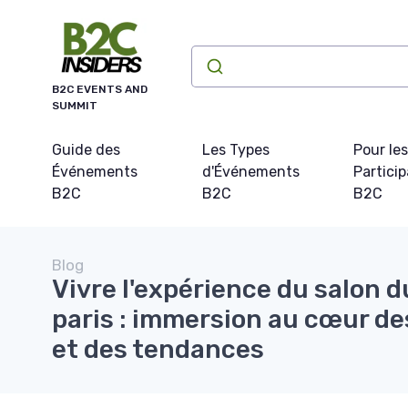
Panneau de gestion des cookies
B2C EVENTS AND
SUMMIT
Guide des
Les Types
Pour les
Événements
d'Événements
Partici
B2C
B2C
B2C
Blog
Vivre l'expérience du salon 
paris : immersion au cœur des
et des tendances