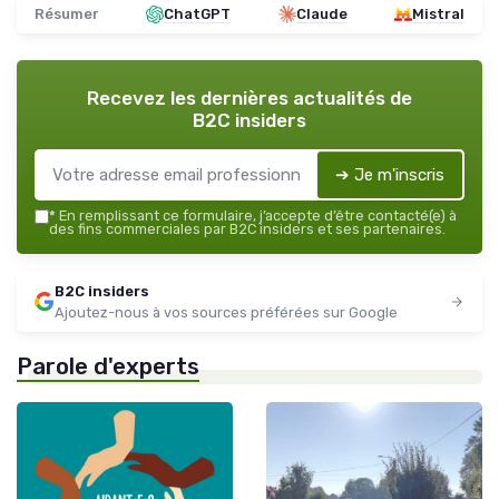
Résumer
ChatGPT
Claude
Mistral
Recevez les dernières actualités de
B2C insiders
➔ Je m'inscris
*
En remplissant ce formulaire, j’accepte d’être contacté(e) à
des fins commerciales par B2C insiders et ses partenaires.
B2C insiders
Ajoutez-nous à vos sources préférées sur Google
Parole d'experts