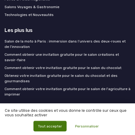
Salons Voyages & Gastronomie
Technologies et Nouveautés
Les plus lus
Salon de la moto à Paris : immersion dans l’univers des deux-roues et
de l’innovation
Comment obtenir une invitation gratuite pour le salon créations et
savoir-faire
Comment obtenir votre invitation gratuite pour le salon du chocolat
Obtenez votre invitation gratuite pour le salon du chocolat et des
gourmandises
Comment obtenir votre invitation gratuite pour le salon de l'agriculture à
imprimer
Les derniers articles
Ce site utilise des cookies et vous donne le contrôle sur ceux que
vous souhaitez activer
Réussir l’organisation d’une convention B2C qui engage vraiment vos
Tout accepter
Personnaliser
publics
Sport amateur et marques locales : l'activation B2C qui échappe aux