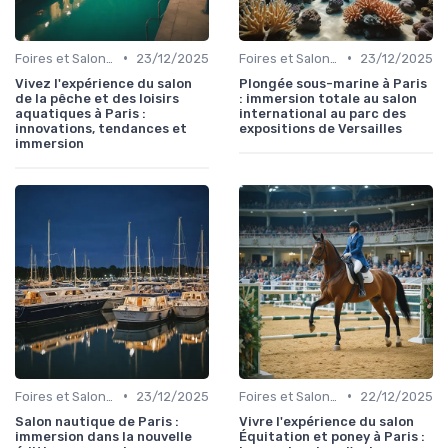
•
•
Foires et Salons Grand Public
23/12/2025
Foires et Salons Grand Public
23/12/2025
Vivez l'expérience du salon
Plongée sous-marine à Paris
de la pêche et des loisirs
: immersion totale au salon
aquatiques à Paris :
international au parc des
innovations, tendances et
expositions de Versailles
immersion
•
•
Foires et Salons Grand Public
23/12/2025
Foires et Salons Grand Public
22/12/2025
Salon nautique de Paris :
Vivre l'expérience du salon
immersion dans la nouvelle
Équitation et poney à Paris :