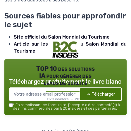
Sources fiables pour approfondir
le sujet
Site officiel du Salon Mondial du Tourisme
Article sur les tendances du Salon Mondial du
Tourisme
TOP 10 des solutions
IA pour générer des
Téléchargez gratuitement le livre blanc
leads de qualité
➔ Télécharger
B2C insiders — 2026
*
En remplissant ce formulaire, j’accepte d’être contacté(e) à
des fins commerciales par B2C insiders et ses partenaires.