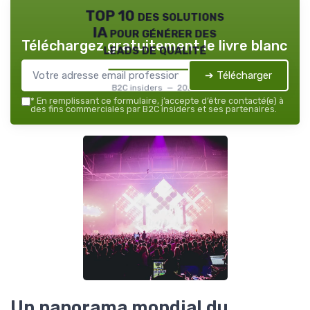
TOP 10 des solutions
IA pour générer des
Téléchargez gratuitement le livre blanc
leads de qualité
➔ Télécharger
B2C insiders — 2026
*
En remplissant ce formulaire, j’accepte d’être contacté(e) à
des fins commerciales par B2C insiders et ses partenaires.
Un panorama mondial du