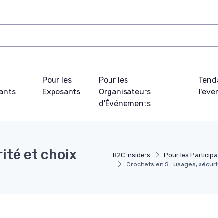
Pour les
Pour les
Tend
pants
Exposants
Organisateurs
l'ev
d'Événements
ité et choix
B2C insiders
Pour les Particip
Crochets en S : usages, sécur