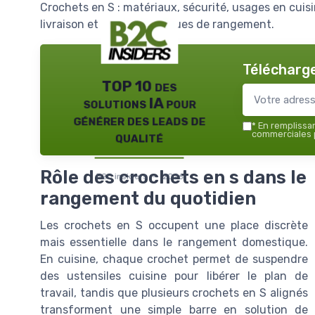
Crochets en S : matériaux, sécurité, usages en cuisi
livraison et bonnes pratiques de rangement.
Télécharge
TOP 10 des
solutions IA pour
générer des leads de
*
En remplissant
qualité
commerciales p
Rôle des crochets en s dans le
B2C insiders — 2026
rangement du quotidien
Les crochets en S occupent une place discrète
mais essentielle dans le rangement domestique.
En cuisine, chaque crochet permet de suspendre
des ustensiles cuisine pour libérer le plan de
travail, tandis que plusieurs crochets en S alignés
transforment une simple barre en solution de