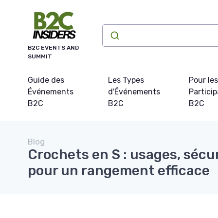
Panneau de gestion des cookies
B2C EVENTS AND
SUMMIT
Guide des
Les Types
Pour les
Événements
d'Événements
Partici
B2C
B2C
B2C
Blog
Crochets en S : usages, sécur
pour un rangement efficace