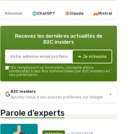
Résumer
ChatGPT
Claude
Mistral
Recevez les dernières actualités de
B2C insiders
➔ Je m'inscris
*
En remplissant ce formulaire, j’accepte d’être
contacté(e) à des fins commerciales par B2C insiders et
ses partenaires.
B2C insiders
Ajoutez-nous à vos sources préférées sur Google
Parole d'experts
•
12/06/2025
Interview