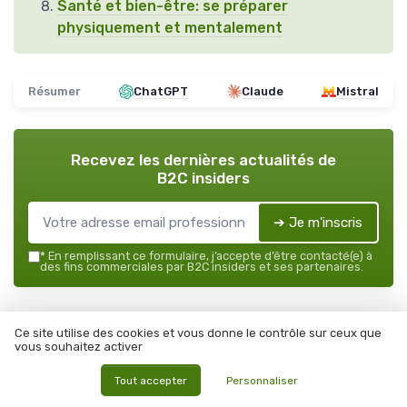
Santé et bien-être: se préparer
physiquement et mentalement
Résumer
ChatGPT
Claude
Mistral
Recevez les dernières actualités de
B2C insiders
➔ Je m'inscris
*
En remplissant ce formulaire, j’accepte d’être contacté(e) à
des fins commerciales par B2C insiders et ses partenaires.
B2C insiders
Ce site utilise des cookies et vous donne le contrôle sur ceux que
Ajoutez-nous à vos sources préférées sur Google
vous souhaitez activer
Parole d'experts
Tout accepter
Personnaliser