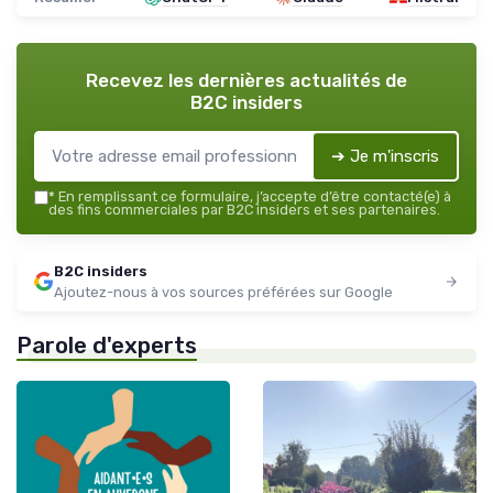
Recevez les dernières actualités de
B2C insiders
➔ Je m'inscris
*
En remplissant ce formulaire, j’accepte d’être contacté(e) à
des fins commerciales par B2C insiders et ses partenaires.
B2C insiders
Ajoutez-nous à vos sources préférées sur Google
Parole d'experts