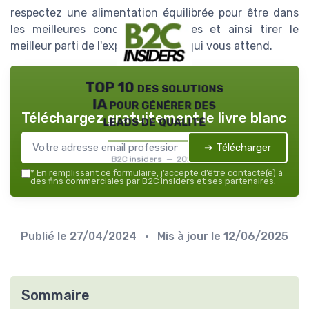
respectez une alimentation équilibrée pour être dans
les meilleures conditions possibles et ainsi tirer le
meilleur parti de l'expérience B2C qui vous attend.
TOP 10 des solutions
IA pour générer des
Téléchargez gratuitement le livre blanc
leads de qualité
➔ Télécharger
B2C insiders — 2026
*
En remplissant ce formulaire, j’accepte d’être contacté(e) à
des fins commerciales par B2C insiders et ses partenaires.
Publié le
27/04/2024
• Mis à jour le
12/06/2025
Sommaire