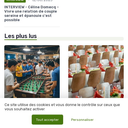
INTERVIEW - Céline Domecq -
Vivre une relation de couple
sereine et épanouie c'est
possible
Les plus lus
Ce site utilise des cookies et vous donne le contrôle sur ceux que
•
•
Préparation Avant l'Événement
19/11/2025
Préparation Avant l'Événement
12/06/2025
vous souhaitez activer
Organiser un tournoi de baby
La préparation avant
foot 14 joueurs : conseils et
l'événement, clé du succès
Tout accepter
Personnaliser
astuces pour vos
pour les participants
événements B2C