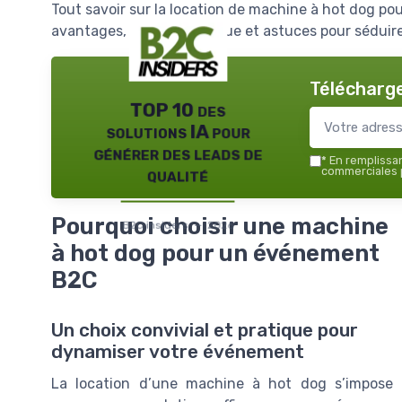
Tout savoir sur la location de machine à hot dog p
avantages, choix, logistique et astuces pour séduire
Télécharge
TOP 10 des
solutions IA pour
générer des leads de
*
En remplissant
qualité
commerciales p
Pourquoi choisir une machine
B2C insiders — 2026
à hot dog pour un événement
B2C
Un choix convivial et pratique pour
dynamiser votre événement
La location d’une machine à hot dog s’impose