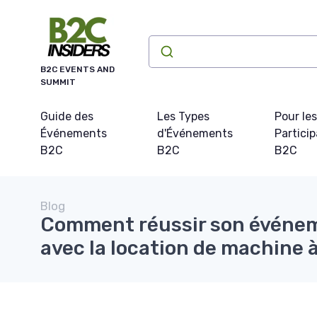
Panneau de gestion des cookies
B2C EVENTS AND
SUMMIT
Guide des
Les Types
Pour les
Événements
d'Événements
Partici
B2C
B2C
B2C
Blog
Comment réussir son événe
avec la location de machine 