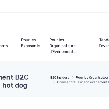
Pour les
Pour les
Tend
pants
Exposants
Organisateurs
l'ev
d'Événements
ment B2C
B2C insiders
Pour les Organisateu
Comment réussir son événement B2
à hot dog