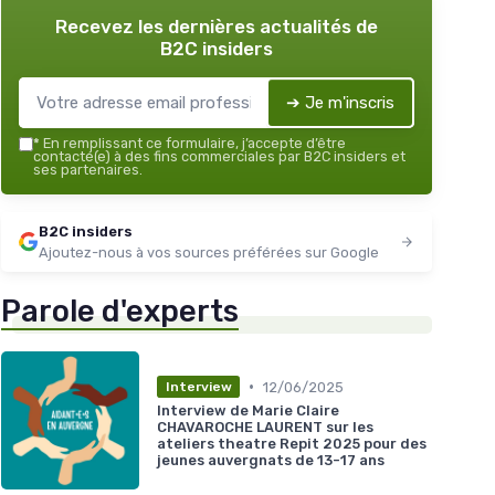
Recevez les dernières actualités de
B2C insiders
➔ Je m'inscris
*
En remplissant ce formulaire, j’accepte d’être
contacté(e) à des fins commerciales par B2C insiders et
ses partenaires.
B2C insiders
Ajoutez-nous à vos sources préférées sur Google
Parole d'experts
•
12/06/2025
Interview
Interview de Marie Claire
CHAVAROCHE LAURENT sur les
ateliers theatre Repit 2025 pour des
jeunes auvergnats de 13-17 ans