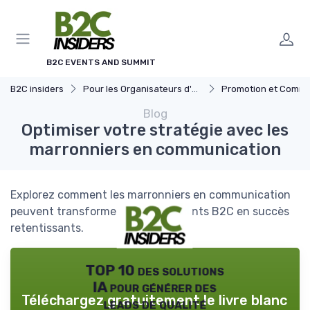
Panneau de gestion des cookies
B2C EVENTS AND SUMMIT
B2C insiders
Pour les Organisateurs d'Événements
Promotion et Communication de l'
Blog
Optimiser votre stratégie avec les
marronniers en communication
Explorez comment les marronniers en communication
peuvent transformer vos événements B2C en succès
retentissants.
TOP 10 des solutions
IA pour générer des
Téléchargez gratuitement le livre blanc
leads de qualité