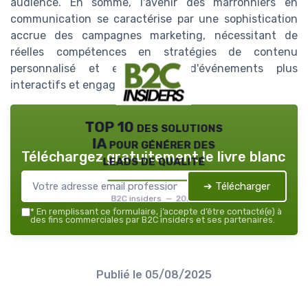
audience. En somme, l'avenir des marronniers en
communication se caractérise par une sophistication
accrue des campagnes marketing, nécessitant de
réelles compétences en stratégies de contenu
personnalisé et en gestion d'événements plus
interactifs et engageants.
TOP 10 des solutions
IA pour générer des
Téléchargez gratuitement le livre blanc
leads de qualité
➔ Télécharger
B2C insiders — 2026
*
En remplissant ce formulaire, j’accepte d’être contacté(e) à
des fins commerciales par B2C insiders et ses partenaires.
Publié le
05/08/2025