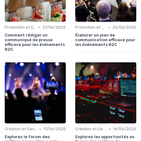
•
•
Promotion et Communication de l'Événement
27/06/2025
Promotion et Communication de l'Événement
26/06/2025
Comment rédiger un
Élaborer un plan de
communiqué de presse
communication efficace pour
efficace pour les événements
les événements B2C
B2C
•
•
Création et Gestion d'un Événement B2C
17/06/2025
Création et Gestion d'un Événement B2C
16/06/2025
Explorez le forum des
Explorez les opportunités au