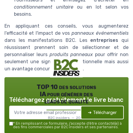
conditionnement unitaire
ou en lot selon vos
besoins.
En appliquant ces conseils, vous augmenterez
l'efficacité et l'impact de vos
panneaux événementiels
dans les manifestations B2C. Les
entreprises
qui
réussissent prennent soin de sélectionner et de
personnaliser leurs
produits panneaux
pour offrir non
seulement une signalisation fonctionnelle mais aussi
un avantage concurrentiel évident.
TOP 10 des solutions
IA pour générer des
Téléchargez gratuitement le livre blanc
leads de qualité
➔ Télécharger
B2C insiders — 2026
*
En remplissant ce formulaire, j’accepte d’être contacté(e) à
des fins commerciales par B2C insiders et ses partenaires.