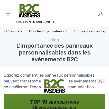
Panneau de gestion des cookies
B2C EVENTS AND SUMMIT
B2C insiders
Pour les Organisateurs d'Événements
Incorporer des Expériences Inn
Blog
L'importance des panneaux
personnalisables dans les
événements B2C
Explorez comment les panneaux personnalisables
peuvent transformer l'expérience des événements B2C
en améliorant l'engagement et la communication.
TOP 10 des solutions
IA pour générer des