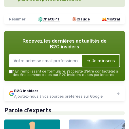
Résumer
ChatGPT
Claude
Mistral
Recevez les dernières actualités de
B2C insiders
➔ Je m'inscris
*
En remplissant ce formulaire, j’accepte d’être contacté(e) à
des fins commerciales par B2C insiders et ses partenaires.
B2C insiders
Ajoutez-nous à vos sources préférées sur Google
Parole d'experts