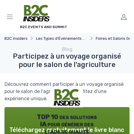
Panneau de gestion des cookies
B2C EVENTS AND SUMMIT
B2C insiders
Les Types d'Événements B2C
Foires et Salons Grand 
Blog
Participez à un voyage organisé
pour le salon de l'agriculture
Découvrez comment participer à un voyage organisé
pour le salon de l'agriculture et profitez d'une
expérience unique.
TOP 10 des solutions
IA pour générer des
Téléchargez gratuitement le livre blanc
leads de qualité