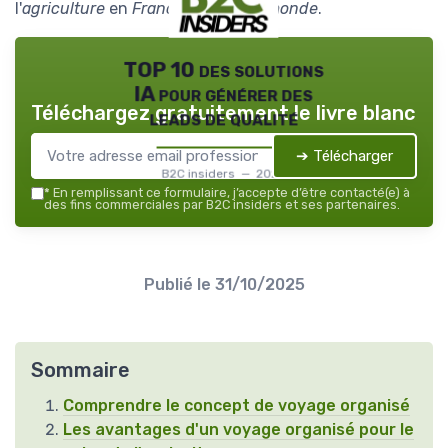
l'
agriculture
en
France
et dans le
monde
.
TOP 10 des solutions
IA pour générer des
Téléchargez gratuitement le livre blanc
leads de qualité
➔ Télécharger
B2C insiders — 2026
*
En remplissant ce formulaire, j’accepte d’être contacté(e) à
des fins commerciales par B2C insiders et ses partenaires.
Publié le
31/10/2025
Sommaire
Comprendre le concept de voyage organisé
Les avantages d'un voyage organisé pour le