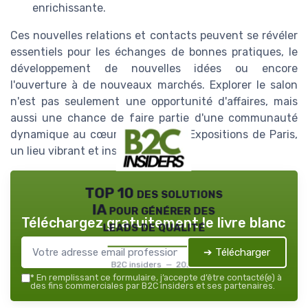
enrichissante.
Ces nouvelles relations et contacts peuvent se révéler
essentiels pour les échanges de bonnes pratiques, le
développement de nouvelles idées ou encore
l'ouverture à de nouveaux marchés. Explorer le salon
n'est pas seulement une opportunité d'affaires, mais
aussi une chance de faire partie d'une communauté
dynamique au cœur du Parc des Expositions de Paris,
un lieu vibrant et inspirant.
TOP 10 des solutions
IA pour générer des
Téléchargez gratuitement le livre blanc
leads de qualité
➔ Télécharger
B2C insiders — 2026
*
En remplissant ce formulaire, j’accepte d’être contacté(e) à
des fins commerciales par B2C insiders et ses partenaires.