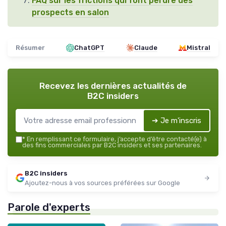
FAQ sur les frictions qui font perdre des
prospects en salon
Résumer
ChatGPT
Claude
Mistral
Recevez les dernières actualités de
B2C insiders
➔ Je m'inscris
*
En remplissant ce formulaire, j’accepte d’être contacté(e) à
des fins commerciales par B2C insiders et ses partenaires.
B2C insiders
Ajoutez-nous à vos sources préférées sur Google
Parole d'experts