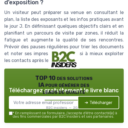
d’exposition ?
Un visiteur peut préparer sa venue en consultant le
plan, la liste des exposants et les infos pratiques avant
le jour J. En définissant quelques objectifs clairs et en
planifiant un parcours de visite par zones, il réduit la
fatigue et augmente la qualité de ses rencontres.
Prévoir des pauses régulières pour trier les documents
et noter ses impressions aide aussi à mieux exploiter
les contacts après le salon.
TOP 10 des solutions
IA pour générer des
Téléchargez gratuitement le livre blanc
leads de qualité
➔ Télécharger
B2C insiders — 2026
*
En remplissant ce formulaire, j’accepte d’être contacté(e) à
des fins commerciales par B2C insiders et ses partenaires.