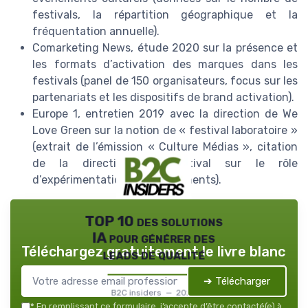
festivals, la répartition géographique et la
fréquentation annuelle).
Comarketing News, étude 2020 sur la présence et
les formats d’activation des marques dans les
festivals (panel de 150 organisateurs, focus sur les
partenariats et les dispositifs de brand activation).
Europe 1, entretien 2019 avec la direction de We
Love Green sur la notion de « festival laboratoire »
(extrait de l’émission « Culture Médias », citation
de la direction du festival sur le rôle
d’expérimentation des événements).
TOP 10 des solutions
IA pour générer des
Téléchargez gratuitement le livre blanc
leads de qualité
➔ Télécharger
B2C insiders — 2026
*
En remplissant ce formulaire, j’accepte d’être contacté(e) à