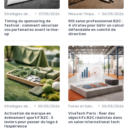
•
•
Stratégies de Marketing et Promotion B2C
07/05/2026
Mesurer l'Impact et le Retour sur Investissement
06/05/2026
Timing du sponsoring de
ROI salon professionnel B2C :
festival : comment sécuriser
4 strates pour bâtir un calcul
vos partenaires avant le line-
défendable en comité de
up
direction
•
•
Stratégies de Marketing et Promotion B2C
05/05/2026
Foires et Salons Grand Public
05/05/2026
Activation de marque en
VivaTech Paris : fixer des
événement sportif B2C : 5
objectifs B2C réalistes dans
leviers pour passer du logo à
un salon international tech
l’expérience