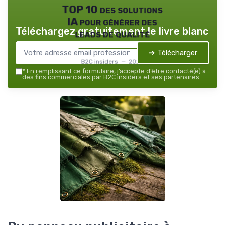
TOP 10 des solutions
IA pour générer des
Téléchargez gratuitement le livre blanc
leads de qualité
➔ Télécharger
B2C insiders — 2026
*
En remplissant ce formulaire, j’accepte d’être contacté(e) à
des fins commerciales par B2C insiders et ses partenaires.