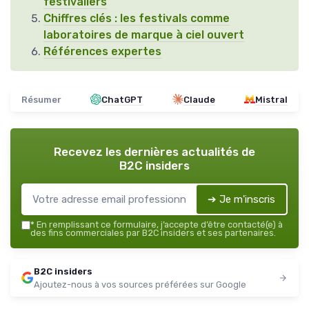
festivaliers
Chiffres clés : les festivals comme
laboratoires de marque à ciel ouvert
Références expertes
Résumer
ChatGPT
Claude
Mistral
Recevez les dernières actualités de
B2C insiders
➔ Je m'inscris
*
En remplissant ce formulaire, j’accepte d’être contacté(e) à
des fins commerciales par B2C insiders et ses partenaires.
B2C insiders
Ajoutez-nous à vos sources préférées sur Google