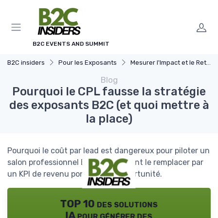
Panneau de gestion des cookies
B2C EVENTS AND SUMMIT
B2C insiders
Pour les Exposants
Mesurer l'Impact et le Retour sur Investissement
Blog
Pourquoi le CPL fausse la stratégie
des exposants B2C (et quoi mettre à
la place)
Pourquoi le coût par lead est dangereux pour piloter un
salon professionnel B2C et comment le remplacer par
un KPI de revenu pondéré par opportunité.
TOP 10 des solutions
IA pour générer des