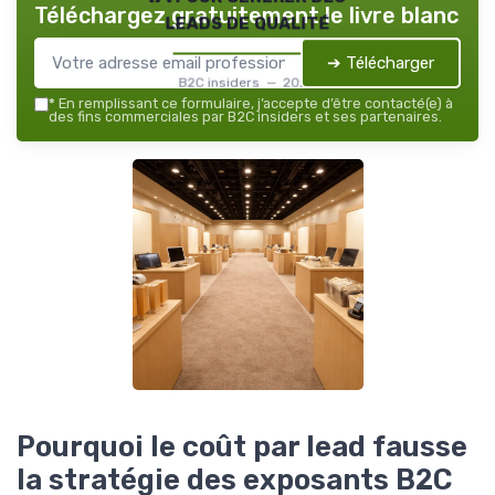
Téléchargez gratuitement le livre blanc
leads de qualité
➔ Télécharger
B2C insiders — 2026
*
En remplissant ce formulaire, j’accepte d’être contacté(e) à
des fins commerciales par B2C insiders et ses partenaires.
Pourquoi le coût par lead fausse
la stratégie des exposants B2C