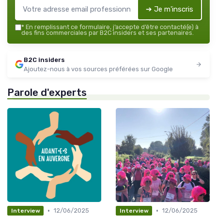
➔ Je m'inscris
*
En remplissant ce formulaire, j’accepte d’être contacté(e) à
des fins commerciales par B2C insiders et ses partenaires.
B2C insiders
Ajoutez-nous à vos sources préférées sur Google
Parole d'experts
•
•
12/06/2025
12/06/2025
Interview
Interview