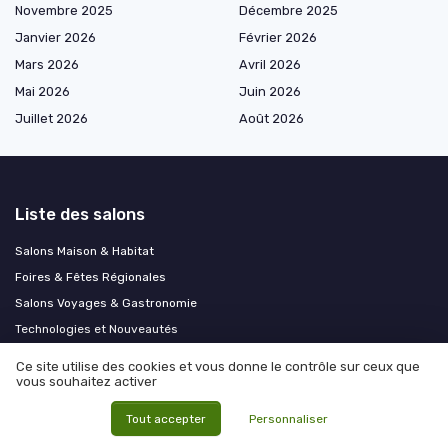
Novembre 2025
Décembre 2025
Janvier 2026
Février 2026
Mars 2026
Avril 2026
Mai 2026
Juin 2026
Juillet 2026
Août 2026
Liste des salons
Salons Maison & Habitat
Foires & Fêtes Régionales
Salons Voyages & Gastronomie
Technologies et Nouveautés
Ce site utilise des cookies et vous donne le contrôle sur ceux que
Les plus lus
vous souhaitez activer
Salon de la moto à Paris : immersion dans l’univers des deux-roues et
Tout accepter
Personnaliser
de l’innovation