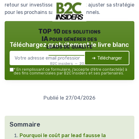
retour sur investissement précis et ajuster sa stratégie
pour les prochains salons professionnels.
TOP 10 des solutions
IA pour générer des
Téléchargez gratuitement le livre blanc
leads de qualité
➔ Télécharger
B2C insiders — 2026
*
En remplissant ce formulaire, j’accepte d’être contacté(e) à
des fins commerciales par B2C insiders et ses partenaires.
Publié le
27/04/2026
Sommaire
Pourquoi le coût par lead fausse la