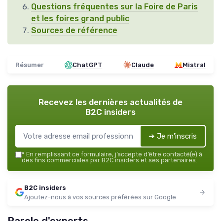
Questions fréquentes sur la Foire de Paris
et les foires grand public
Sources de référence
Résumer
ChatGPT
Claude
Mistral
Recevez les dernières actualités de
B2C insiders
➔ Je m'inscris
*
En remplissant ce formulaire, j’accepte d’être contacté(e) à
des fins commerciales par B2C insiders et ses partenaires.
B2C insiders
Ajoutez-nous à vos sources préférées sur Google