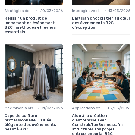
•
•
Stratégies de Marketing et Promotion B2C
20/03/2026
Interagir avec le Public Cible
13/03/2026
Réussir un produit de
L’artisan chocolatier au cœur
lancement en événement
des événements B2C
B2C : méthodes et leviers
d’exception
essentiels
•
•
Maximiser la Visibilité de Votre Stand
11/03/2026
Applications et Ressources Utiles
07/03/2026
Cape de coiffure
Aide à la création
professionnelle : l’alliée
d’entreprise avec
élégante des événements
ConstruisTonBusiness.fr :
beauté B2C
structurer son projet
entrepreneurial B2C