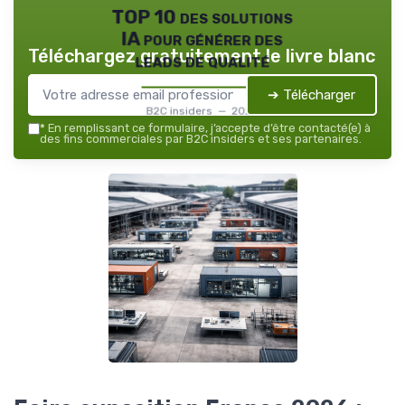
TOP 10 des solutions
IA pour générer des
Téléchargez gratuitement le livre blanc
leads de qualité
➔ Télécharger
B2C insiders — 2026
*
En remplissant ce formulaire, j’accepte d’être contacté(e) à
des fins commerciales par B2C insiders et ses partenaires.