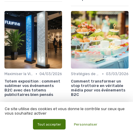
•
•
Maximiser la Visibilité de Votre Stand
04/03/2026
Stratégies de Marketing et Promotion B2C
03/03/2026
Totem exposition : comment
Comment transformer un
sublimer vos événements
stop trottoire en véritable
B2C avec des totems
média pour vos événements
publicitaires bien pensés
B2C
Ce site utilise des cookies et vous donne le contrôle sur ceux que
vous souhaitez activer
Les articles par date
Tout accepter
Personnaliser