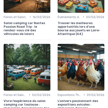
•
•
Foires et Salons Grand Public
16/02/2026
Événements de Divertissement Familial
03/02/2026
Salon camping car Nantes
Trouver les meilleures
Passion Road Trip : le
opportunités lors d’une
rendez-vous clé des
bourse aux jouets en Loire-
véhicules de loisirs
Atlantique (44)
•
•
Foires et Salons Grand Public
02/02/2026
Expositions Thématiques et Musées Itinérants
01/02/2026
Vivre l’expérience du salon
L’univers passionnant des
camping car toulouse :
expositions avicoles :