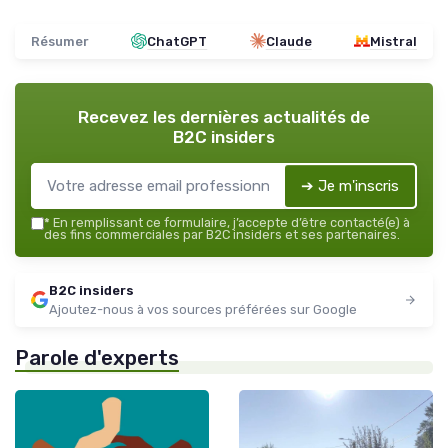
Résumer
ChatGPT
Claude
Mistral
Recevez les dernières actualités de
B2C insiders
➔ Je m'inscris
*
En remplissant ce formulaire, j’accepte d’être contacté(e) à
des fins commerciales par B2C insiders et ses partenaires.
B2C insiders
Ajoutez-nous à vos sources préférées sur Google
Parole d'experts