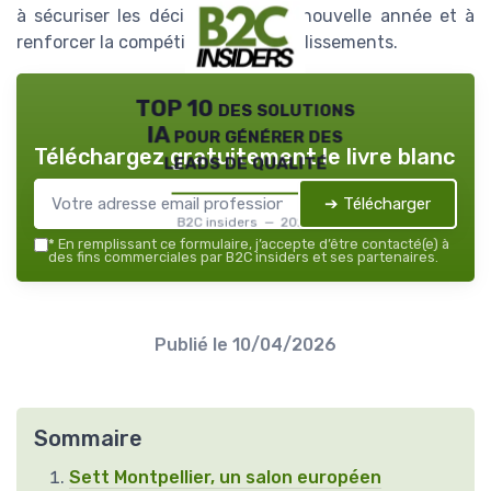
à sécuriser les décisions pour la nouvelle année et à
renforcer la compétitivité des établissements.
TOP 10 des solutions
IA pour générer des
Téléchargez gratuitement le livre blanc
leads de qualité
➔ Télécharger
B2C insiders — 2026
*
En remplissant ce formulaire, j’accepte d’être contacté(e) à
des fins commerciales par B2C insiders et ses partenaires.
Publié le
10/04/2026
Sommaire
Sett Montpellier, un salon européen