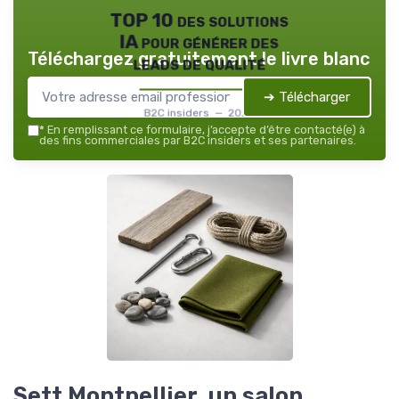
TOP 10 des solutions
IA pour générer des
Téléchargez gratuitement le livre blanc
leads de qualité
➔ Télécharger
B2C insiders — 2026
*
En remplissant ce formulaire, j’accepte d’être contacté(e) à
des fins commerciales par B2C insiders et ses partenaires.
Sett Montpellier, un salon