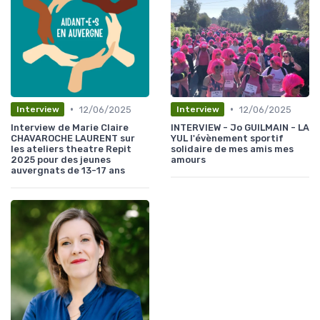
•
•
12/06/2025
12/06/2025
Interview
Interview
Interview de Marie Claire
INTERVIEW - Jo GUILMAIN - LA
CHAVAROCHE LAURENT sur
YUL l'évènement sportif
les ateliers theatre Repit
solidaire de mes amis mes
2025 pour des jeunes
amours
auvergnats de 13-17 ans