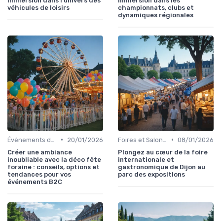
immersion dans l’univers des
immersion dans les
véhicules de loisirs
championnats, clubs et
dynamiques régionales
•
•
Événements de Divertissement Familial
20/01/2026
Foires et Salons Grand Public
08/01/2026
Créer une ambiance
Plongez au cœur de la foire
inoubliable avec la déco fête
internationale et
foraine : conseils, options et
gastronomique de Dijon au
tendances pour vos
parc des expositions
événements B2C