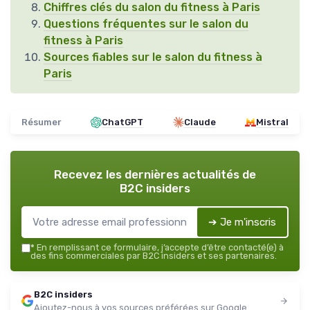
Chiffres clés du salon du fitness à Paris
Questions fréquentes sur le salon du
fitness à Paris
Sources fiables sur le salon du fitness à
Paris
Résumer
ChatGPT
Claude
Mistral
Recevez les dernières actualités de
B2C insiders
➔ Je m'inscris
*
En remplissant ce formulaire, j’accepte d’être contacté(e) à
des fins commerciales par B2C insiders et ses partenaires.
B2C insiders
Ajoutez-nous à vos sources préférées sur Google