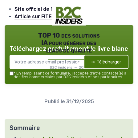
Site officiel de FITEX SPORT
Article sur FITEX 2026
TOP 10 des solutions
IA pour générer des
Téléchargez gratuitement le livre blanc
leads de qualité
➔ Télécharger
B2C insiders — 2026
*
En remplissant ce formulaire, j’accepte d’être contacté(e) à
des fins commerciales par B2C insiders et ses partenaires.
Publié le
31/12/2025
Sommaire