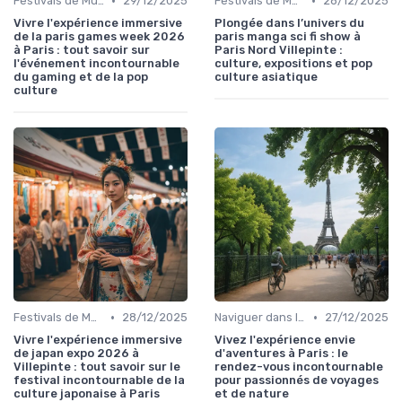
•
•
Festivals de Musique et Culturels
29/12/2025
Festivals de Musique et Culturels
28/12/2025
Vivre l'expérience immersive
Plongée dans l’univers du
de la paris games week 2026
paris manga sci fi show à
à Paris : tout savoir sur
Paris Nord Villepinte :
l'événement incontournable
culture, expositions et pop
du gaming et de la pop
culture asiatique
culture
•
•
Festivals de Musique et Culturels
28/12/2025
Naviguer dans les Grands Événements
27/12/2025
Vivre l'expérience immersive
Vivez l'expérience envie
de japan expo 2026 à
d'aventures à Paris : le
Villepinte : tout savoir sur le
rendez-vous incontournable
festival incontournable de la
pour passionnés de voyages
culture japonaise à Paris
et de nature