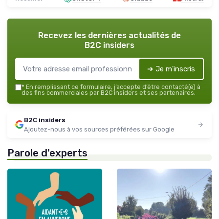
Recevez les dernières actualités de
B2C insiders
➔ Je m'inscris
*
En remplissant ce formulaire, j’accepte d’être contacté(e) à
des fins commerciales par B2C insiders et ses partenaires.
B2C insiders
Ajoutez-nous à vos sources préférées sur Google
Parole d'experts