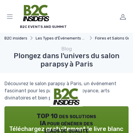
Panneau de gestion des cookies
B2C EVENTS AND SUMMIT
B2C insiders
Les Types d'Événements B2C
Foires et Salons Grand 
Blog
Plongez dans l'univers du salon
parapsy à Paris
Découvrez le salon parapsy à Paris, un événement
fascinant pour les passionnés de voyance, arts
divinatoires et bien plus encore.
TOP 10 des solutions
IA pour générer des
Téléchargez gratuitement le livre blanc
leads de qualité