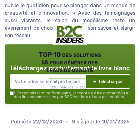
oublie le quotidien pour se plonger dans un monde de
créativité et d'innovation. » Avec des témoignages
aussi vibrants, le salon du modélisme reste un
événement de choix pour enrichir son savoir et élargir
son réseau.
TOP 10 des solutions
IA pour générer des
Téléchargez gratuitement le livre blanc
leads de qualité
➔ Télécharger
B2C insiders — 2026
*
En remplissant ce formulaire, j’accepte d’être contacté(e) à
des fins commerciales par B2C insiders et ses partenaires.
Publié le
22/12/2024
• Mis à jour le
10/01/2025