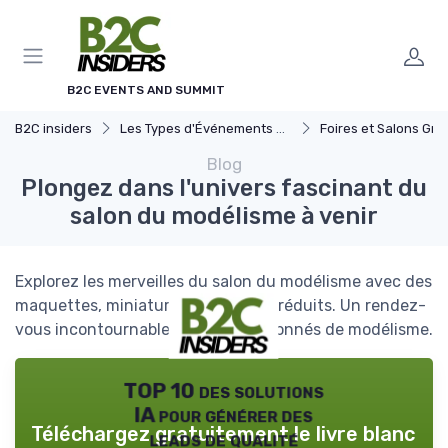
Panneau de gestion des cookies
B2C EVENTS AND SUMMIT
B2C insiders
Les Types d'Événements B2C
Foires et Salons Grand 
Blog
Plongez dans l'univers fascinant du
salon du modélisme à venir
Explorez les merveilles du salon du modélisme avec des
maquettes, miniatures et modèles réduits. Un rendez-
vous incontournable pour les passionnés de modélisme.
TOP 10 des solutions
IA pour générer des
Téléchargez gratuitement le livre blanc
leads de qualité