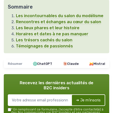
Sommaire
Les incontournables du salon du modélisme
Rencontres et échanges au cœur du salon
Les lieux phares et leur histoire
Horaires et dates à ne pas manquer
Les trésors cachés du salon
Témoignages de passionnés
Résumer
ChatGPT
Claude
Mistral
Recevez les dernières actualités de
B2C insiders
➔ Je m'inscris
*
En remplissant ce formulaire, j’accepte d’être contacté(e) à
des fins commerciales par B2C insiders et ses partenaires.