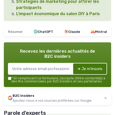
Stratégies de marketing pour attirer les
participants
L'impact économique du salon DIY à Paris
Résumer
ChatGPT
Claude
Mistral
Recevez les dernières actualités de
B2C insiders
➔ Je m'inscris
*
En remplissant ce formulaire, j’accepte d’être contacté(e) à
des fins commerciales par B2C insiders et ses partenaires.
B2C insiders
Ajoutez-nous à vos sources préférées sur Google
Parole d'experts