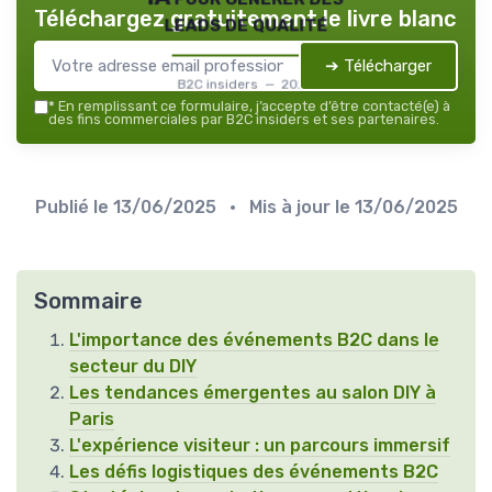
Téléchargez gratuitement le livre blanc
leads de qualité
➔ Télécharger
B2C insiders — 2026
*
En remplissant ce formulaire, j’accepte d’être contacté(e) à
des fins commerciales par B2C insiders et ses partenaires.
Publié le
13/06/2025
• Mis à jour le
13/06/2025
Sommaire
L'importance des événements B2C dans le
secteur du DIY
Les tendances émergentes au salon DIY à
Paris
L'expérience visiteur : un parcours immersif
Les défis logistiques des événements B2C