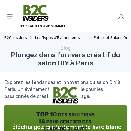
Panneau de gestion des cookies
B2C EVENTS AND SUMMIT
B2C insiders
Les Types d'Événements B2C
Foires et Salons Grand 
Blog
Plongez dans l'univers créatif du
salon DIY à Paris
Explorez les tendances et innovations du salon DIY à
Paris, un événement incontournable pour les
passionnés de création et de bricolage.
TOP 10 des solutions
IA pour générer des
Téléchargez gratuitement le livre blanc
leads de qualité