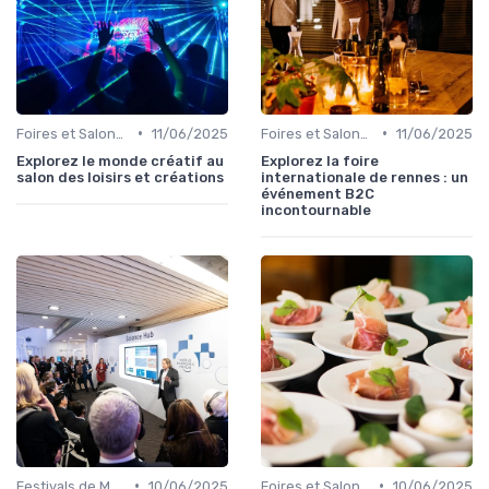
•
•
Foires et Salons Grand Public
11/06/2025
Foires et Salons Grand Public
11/06/2025
Explorez le monde créatif au
Explorez la foire
salon des loisirs et créations
internationale de rennes : un
événement B2C
incontournable
•
•
Festivals de Musique et Culturels
10/06/2025
Foires et Salons Grand Public
10/06/2025