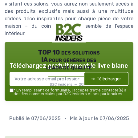
visitant ces salons, vous aurez non seulement accès à
des produits exclusifs mais aussi à une multitude
d'idées déco inspirantes pour chaque pièce de votre
maison – du coin salon à l'ensemble de l'espace
intérieur.
TOP 10 des solutions
IA pour générer des
Téléchargez gratuitement le livre blanc
leads de qualité
➔ Télécharger
B2C insiders — 2026
*
En remplissant ce formulaire, j’accepte d’être contacté(e) à
des fins commerciales par B2C insiders et ses partenaires.
Publié le
07/06/2025
• Mis à jour le
07/06/2025