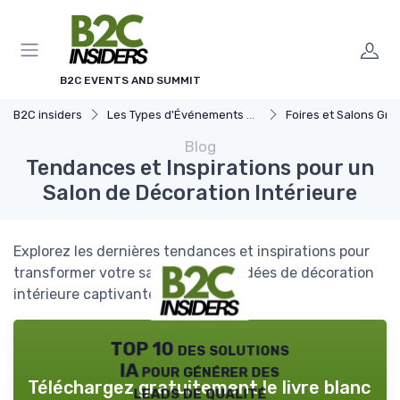
Panneau de gestion des cookies
B2C EVENTS AND SUMMIT
B2C insiders
Les Types d'Événements B2C
Foires et Salons Grand 
Blog
Tendances et Inspirations pour un
Salon de Décoration Intérieure
Explorez les dernières tendances et inspirations pour
transformer votre salon avec des idées de décoration
intérieure captivantes.
TOP 10 des solutions
IA pour générer des
Téléchargez gratuitement le livre blanc
leads de qualité