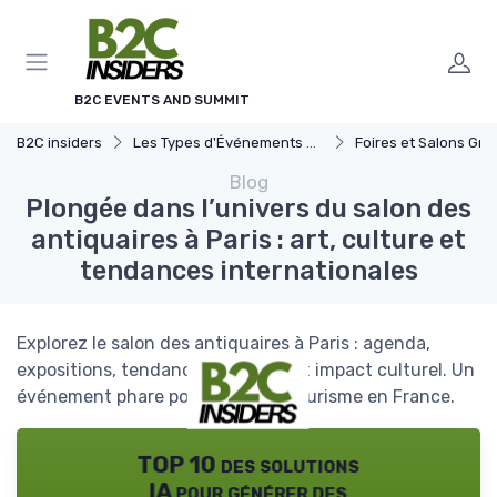
Panneau de gestion des cookies
B2C EVENTS AND SUMMIT
B2C insiders
Les Types d'Événements B2C
Foires et Salons Grand 
Blog
Plongée dans l’univers du salon des
antiquaires à Paris : art, culture et
tendances internationales
Explorez le salon des antiquaires à Paris : agenda,
expositions, tendances, services et impact culturel. Un
événement phare pour l’art et le tourisme en France.
TOP 10 des solutions
IA pour générer des