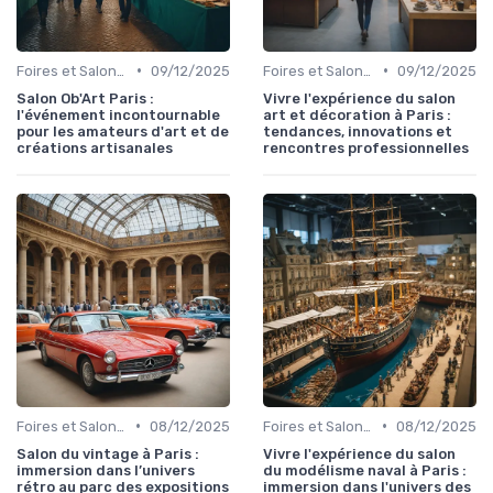
•
•
Foires et Salons Grand Public
09/12/2025
Foires et Salons Grand Public
09/12/2025
Salon Ob'Art Paris :
Vivre l'expérience du salon
l'événement incontournable
art et décoration à Paris :
pour les amateurs d'art et de
tendances, innovations et
créations artisanales
rencontres professionnelles
•
•
Foires et Salons Grand Public
08/12/2025
Foires et Salons Grand Public
08/12/2025
Salon du vintage à Paris :
Vivre l'expérience du salon
immersion dans l’univers
du modélisme naval à Paris :
rétro au parc des expositions
immersion dans l'univers des