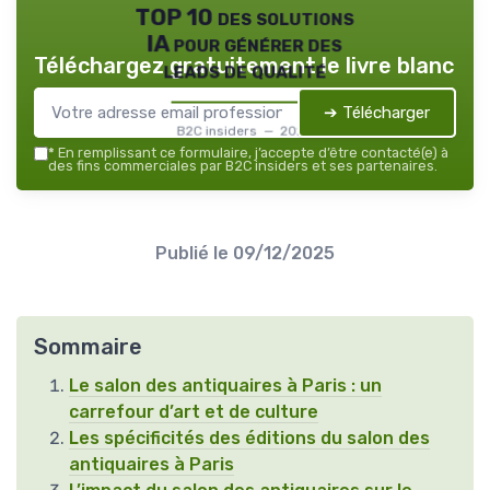
TOP 10 des solutions
IA pour générer des
Téléchargez gratuitement le livre blanc
leads de qualité
➔ Télécharger
B2C insiders — 2026
*
En remplissant ce formulaire, j’accepte d’être contacté(e) à
des fins commerciales par B2C insiders et ses partenaires.
Publié le
09/12/2025
Sommaire
Le salon des antiquaires à Paris : un
carrefour d’art et de culture
Les spécificités des éditions du salon des
antiquaires à Paris