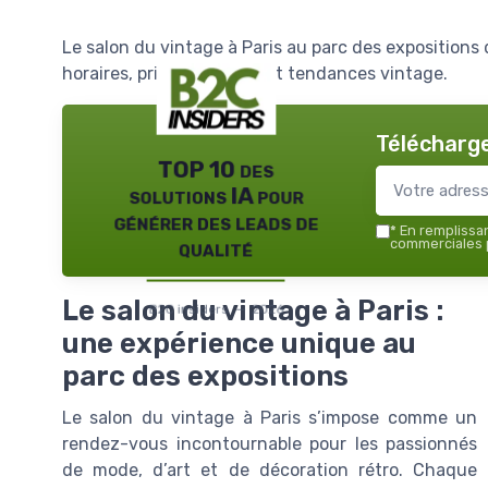
Le salon du vintage à Paris au parc des expositions d
horaires, prix, exposants et tendances vintage.
Télécharge
TOP 10 des
solutions IA pour
générer des leads de
*
En remplissant
qualité
commerciales p
Le salon du vintage à Paris :
B2C insiders — 2026
une expérience unique au
parc des expositions
Le salon du vintage à Paris s’impose comme un
rendez-vous incontournable pour les passionnés
de mode, d’art et de décoration rétro. Chaque