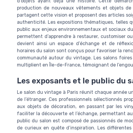
d’objets ayant déjà une histoire. Cette démarch
production de nouveaux vêtements et objets de d
partagent cette vision et proposent des articles so
authenticité. Les expositions thématiques, telles q
public aux enjeux environnementaux et sociaux du s
permettent d’apprendre à restaurer, customiser ou 
devient ainsi un espace d’échange et de réflexi
horaires du salon sont conçus pour favoriser la renc
communauté autour du vintage. Les salons foires 
multiplient en Île-de-France, témoignant de l’engo
Les exposants et le public du s
Le salon du vintage à Paris réunit chaque année u
de l’étranger. Ces professionnels sélectionnés pr
aux objets de décoration, en passant par les vin
faciliter la découverte et l’échange, permettant au
public du salon est composé de passionnés de mode
de curieux en quête d’inspiration. Les différente