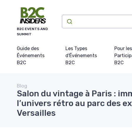
Panneau de gestion des cookies
B2C EVENTS AND
SUMMIT
Guide des
Les Types
Pour les
Événements
d'Événements
Partici
B2C
B2C
B2C
Blog
Salon du vintage à Paris : i
l’univers rétro au parc des e
Versailles