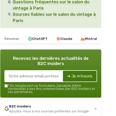
Questions fréquentes sur le salon du
vintage à Paris
Sources fiables sur le salon du vintage à
Paris
Résumer
ChatGPT
Claude
Mistral
Recevez les dernières actualités de
B2C insiders
➔ Je m'inscris
*
En remplissant ce formulaire, j’accepte d’être
contacté(e) à des fins commerciales par B2C insiders et
ses partenaires.
B2C insiders
Ajoutez-nous à vos sources préférées sur Google