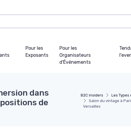
Pour les
Pour les
Tend
pants
Exposants
Organisateurs
l'ev
d'Événements
mmersion dans
B2C insiders
Les Types
xpositions de
Salon du vintage à Pari
Versailles