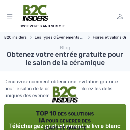
Panneau de gestion des cookies
B2C EVENTS AND SUMMIT
B2C insiders
Les Types d'Événements B2C
Foires et Salons Grand 
Blog
Obtenez votre entrée gratuite pour
le salon de la céramique
Découvrez comment obtenir une invitation gratuite
pour le salon de la céramique et explorez les défis
uniques des événements B2C.
TOP 10 des solutions
IA pour générer des
Téléchargez gratuitement le livre blanc
leads de qualité