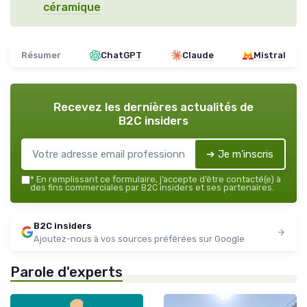
céramique
Résumer
ChatGPT
Claude
Mistral
Recevez les dernières actualités de
B2C insiders
➔ Je m'inscris
*
En remplissant ce formulaire, j’accepte d’être contacté(e) à
des fins commerciales par B2C insiders et ses partenaires.
B2C insiders
Ajoutez-nous à vos sources préférées sur Google
Parole d'experts