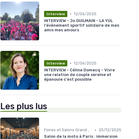
•
12/06/2025
Interview
INTERVIEW - Jo GUILMAIN - LA YUL
l'évènement sportif solidaire de mes
amis mes amours
•
12/06/2025
Interview
INTERVIEW - Céline Domecq - Vivre
une relation de couple sereine et
épanouie c'est possible
Les plus lus
•
Foires et Salons Grand Public
25/12/2025
Salon de la moto à Paris : immersion