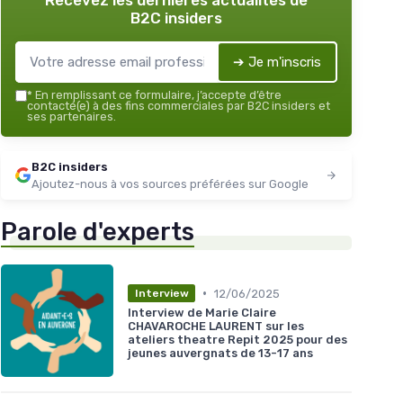
Recevez les dernières actualités de
B2C insiders
➔ Je m'inscris
*
En remplissant ce formulaire, j’accepte d’être
contacté(e) à des fins commerciales par B2C insiders et
ses partenaires.
B2C insiders
Ajoutez-nous à vos sources préférées sur Google
Parole d'experts
•
12/06/2025
Interview
Interview de Marie Claire
CHAVAROCHE LAURENT sur les
ateliers theatre Repit 2025 pour des
jeunes auvergnats de 13-17 ans