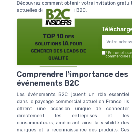
Découvrez comment obtenir votre invitation gratuite
actuelles des événements B2C.
Télécharge
TOP 10 des
solutions IA pour
générer des leads de
*
En remplissant
qualité
commerciales p
Comprendre l'importance des
B2C insiders — 2026
événements B2C
Les événements B2C jouent un rôle essentiel
dans le paysage commercial actuel en France. Ils
offrent une occasion unique de connecter
directement les entreprises et les
consommateurs, améliorant ainsi la visibilité des
marques et la reconnaissance des produits. Ces