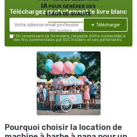
IA pour générer des
Téléchargez gratuitement le livre blanc
leads de qualité
➔ Télécharger
B2C insiders — 2026
*
En remplissant ce formulaire, j’accepte d’être contacté(e) à
des fins commerciales par B2C insiders et ses partenaires.
Pourquoi choisir la location de
machine à barbe à papa pour un