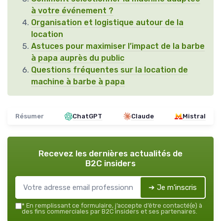
à votre événement ?
Organisation et logistique autour de la
location
Astuces pour maximiser l’impact de la barbe
à papa auprès du public
Questions fréquentes sur la location de
machine à barbe à papa
Résumer
ChatGPT
Claude
Mistral
Recevez les dernières actualités de
B2C insiders
➔ Je m'inscris
*
En remplissant ce formulaire, j’accepte d’être contacté(e) à
des fins commerciales par B2C insiders et ses partenaires.