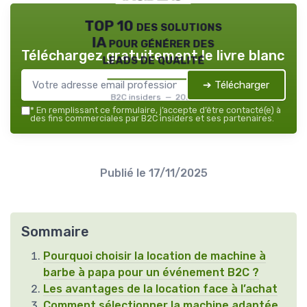
TOP 10 des solutions
IA pour générer des
Téléchargez gratuitement le livre blanc
leads de qualité
➔ Télécharger
B2C insiders — 2026
*
En remplissant ce formulaire, j’accepte d’être contacté(e) à
des fins commerciales par B2C insiders et ses partenaires.
Publié le
17/11/2025
Sommaire
Pourquoi choisir la location de machine à
barbe à papa pour un événement B2C ?
Les avantages de la location face à l’achat
Comment sélectionner la machine adaptée