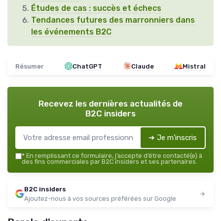
Études de cas : succès et échecs
Tendances futures des marronniers dans
les événements B2C
Résumer
ChatGPT
Claude
Mistral
Recevez les dernières actualités de
B2C insiders
➔ Je m'inscris
*
En remplissant ce formulaire, j’accepte d’être contacté(e) à
des fins commerciales par B2C insiders et ses partenaires.
B2C insiders
Ajoutez-nous à vos sources préférées sur Google