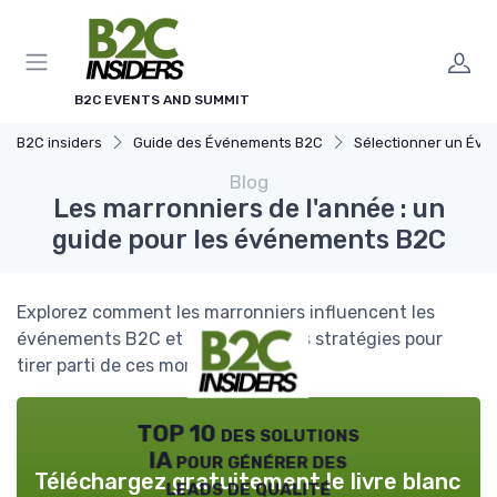
Panneau de gestion des cookies
B2C EVENTS AND SUMMIT
B2C insiders
Guide des Événements B2C
Sélectionner un Événement à 
Blog
Les marronniers de l'année : un
guide pour les événements B2C
Explorez comment les marronniers influencent les
événements B2C et découvrez des stratégies pour
tirer parti de ces moments clés.
TOP 10 des solutions
IA pour générer des
Téléchargez gratuitement le livre blanc
leads de qualité