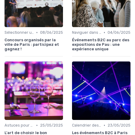
•
•
Sélectionner un Événement à Visiter
08/06/2025
Naviguer dans les Grands Événements
04/06/2025
Concours organisés par la
Événements B2C au parc des
ville de Paris : participez et
expositions de Pau : une
gagnez !
expérience unique
•
•
Astuces pour une Expérience Optimale
25/05/2025
Calendrier des Événements Grand Public
23/05/2025
L'art de choisir le bon
Les événements B2C à Paris