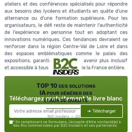
ateliers et des conférences spécialisés pour répondre
aux besoins des lycéens et étudiants en quête d'une
alternance ou d'une formation supérieure. Pour les
organisateurs, le défi reste de maintenir l'authenticité
de l'expérience en personne tout en adoptant ces
innovations numériques. Ces tendances devraient se
renforcer dans la région Centre-Val de Loire et dans
des espaces emblématiques comme le palais des
expositions, garantissant ainsi un avenir plus inclusif
et accessible à tous les étudiants de la France entière.
TOP 10 des solutions
IA pour générer des
Téléchargez gratuitement le livre blanc
leads de qualité
➔ Télécharger
B2C insiders — 2026
*
En remplissant ce formulaire, j’accepte d’être contacté(e) à
des fins commerciales par B2C insiders et ses partenaires.