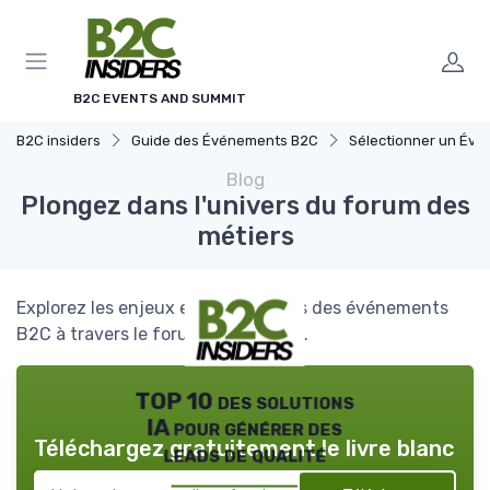
Panneau de gestion des cookies
B2C EVENTS AND SUMMIT
B2C insiders
Guide des Événements B2C
Sélectionner un Événement à 
Blog
Plongez dans l'univers du forum des
métiers
Explorez les enjeux et opportunités des événements
B2C à travers le forum des métiers.
TOP 10 des solutions
IA pour générer des
Téléchargez gratuitement le livre blanc
leads de qualité