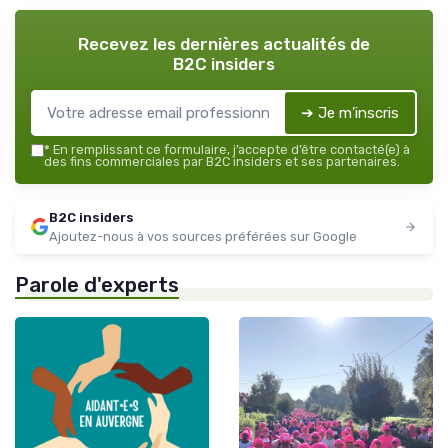
Recevez les dernières actualités de
B2C insiders
➔ Je m'inscris
*
En remplissant ce formulaire, j’accepte d’être contacté(e) à
des fins commerciales par B2C insiders et ses partenaires.
B2C insiders
Ajoutez-nous à vos sources préférées sur Google
Parole d'experts