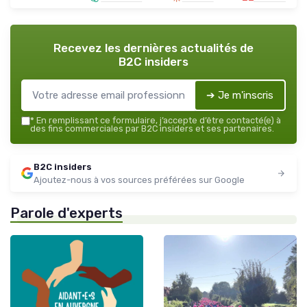
Recevez les dernières actualités de
B2C insiders
➔ Je m'inscris
*
En remplissant ce formulaire, j’accepte d’être contacté(e) à
des fins commerciales par B2C insiders et ses partenaires.
B2C insiders
Ajoutez-nous à vos sources préférées sur Google
Parole d'experts