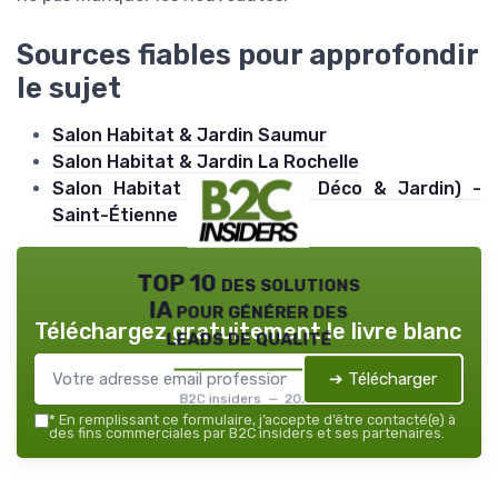
Sources fiables pour approfondir
le sujet
Salon Habitat & Jardin Saumur
Salon Habitat & Jardin La Rochelle
Salon Habitat (Rénovation, Déco & Jardin) -
Saint-Étienne
TOP 10 des solutions
IA pour générer des
Téléchargez gratuitement le livre blanc
leads de qualité
➔ Télécharger
B2C insiders — 2026
*
En remplissant ce formulaire, j’accepte d’être contacté(e) à
des fins commerciales par B2C insiders et ses partenaires.