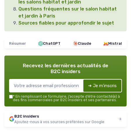
les salons habitat et jardin
Questions fréquentes sur le salon habitat
et jardin à Paris
Sources fiables pour approfondir le sujet
Résumer
ChatGPT
Claude
Mistral
Recevez les dernières actualités de
B2C insiders
➔ Je m'inscris
*
En remplissant ce formulaire, j’accepte d’être contacté(e) à
des fins commerciales par B2C insiders et ses partenaires.
B2C insiders
Ajoutez-nous à vos sources préférées sur Google