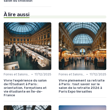
salon du chocolat
À lire aussi
•
•
Foires et Salons Grand Public
17/12/2025
Foires et Salons Grand Public
17/12/2025
Vivre l'expérience du salon
Vivre pleinement sa retraite
de l'Étudiant à Paris :
à Paris : tout savoir sur le
orientation, formations et
salon de la retraite 2026 à
vie étudiante en Île-de-
Paris Expo Versailles
France