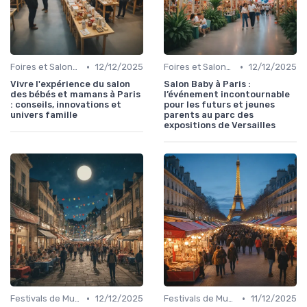
•
•
Foires et Salons Grand Public
12/12/2025
Foires et Salons Grand Public
12/12/2025
Vivre l'expérience du salon
Salon Baby à Paris :
des bébés et mamans à Paris
l’événement incontournable
: conseils, innovations et
pour les futurs et jeunes
univers famille
parents au parc des
expositions de Versailles
•
•
Festivals de Musique et Culturels
12/12/2025
Festivals de Musique et Culturels
11/12/2025