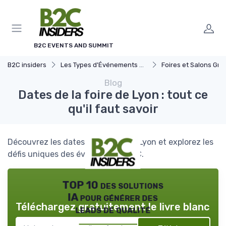
Panneau de gestion des cookies
B2C EVENTS AND SUMMIT
B2C insiders
Les Types d'Événements B2C
Foires et Salons Grand 
Blog
Dates de la foire de Lyon : tout ce
qu'il faut savoir
Découvrez les dates de la foire de Lyon et explorez les
défis uniques des événements B2C.
TOP 10 des solutions
IA pour générer des
Téléchargez gratuitement le livre blanc
leads de qualité