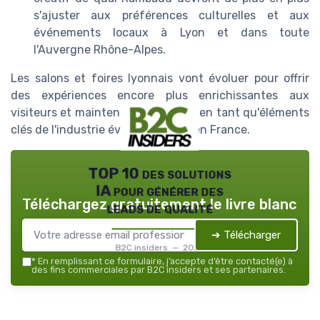
s'ajuster aux préférences culturelles et aux
événements locaux à Lyon et dans toute
l'Auvergne Rhône-Alpes.
Les salons et foires lyonnais vont évoluer pour offrir
des expériences encore plus enrichissantes aux
visiteurs et maintenir leur position en tant qu'éléments
clés de l'industrie événementielle en France.
TOP 10 des solutions
IA pour générer des
Téléchargez gratuitement le livre blanc
leads de qualité
➔ Télécharger
B2C insiders — 2026
*
En remplissant ce formulaire, j’accepte d’être contacté(e) à
des fins commerciales par B2C insiders et ses partenaires.