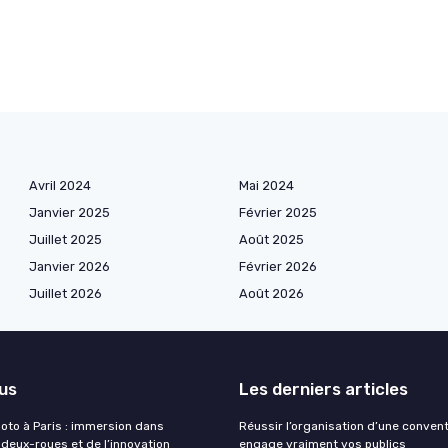
Avril 2024
Mai 2024
Janvier 2025
Février 2025
Juillet 2025
Août 2025
Janvier 2026
Février 2026
Juillet 2026
Août 2026
lus
Les derniers articles
moto à Paris : immersion dans
Réussir l’organisation d’une conven
 deux-roues et de l’innovation
engage vraiment vos publics