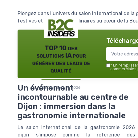
Plongez dans l’univers du salon international de la g
festives et innovations culinaires au cœur de la Bo
Télécharge
TOP 10 des
solutions IA pour
générer des leads de
*
En remplissant
qualité
commerciales p
Un événement
B2C insiders — 2026
incontournable au centre de
Dijon : immersion dans la
gastronomie internationale
Le salon international de la gastronomie 2026
dijon s’impose comme la référence des