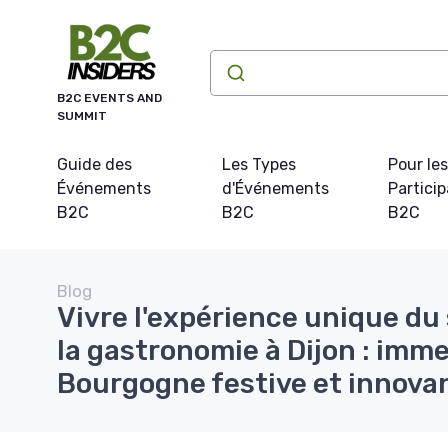
Panneau de gestion des cookies
B2C EVENTS AND
SUMMIT
Guide des
Les Types
Pour les
Événements
d'Événements
Partici
B2C
B2C
B2C
Blog
Vivre l'expérience unique du 
la gastronomie à Dijon : imm
Bourgogne festive et innova