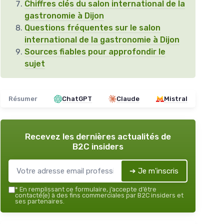
Chiffres clés du salon international de la
gastronomie à Dijon
Questions fréquentes sur le salon
international de la gastronomie à Dijon
Sources fiables pour approfondir le
sujet
Résumer
ChatGPT
Claude
Mistral
Recevez les dernières actualités de
B2C insiders
➔ Je m'inscris
*
En remplissant ce formulaire, j’accepte d’être
contacté(e) à des fins commerciales par B2C insiders et
ses partenaires.