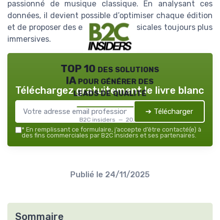
passionné de musique classique. En analysant ces
données, il devient possible d’optimiser chaque édition
et de proposer des expériences musicales toujours plus
immersives.
TOP 10 des solutions
IA pour générer des
Téléchargez gratuitement le livre blanc
leads de qualité
➔ Télécharger
B2C insiders — 2026
*
En remplissant ce formulaire, j’accepte d’être contacté(e) à
des fins commerciales par B2C insiders et ses partenaires.
Publié le
24/11/2025
Sommaire