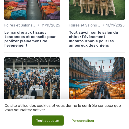
•
•
Foires et Salons Grand Public
11/11/2025
Foires et Salons Grand Public
11/11/2025
Le marché aux tissus :
Tout savoir sur le salon du
tendances et conseils pour
chiot : l'événement
profiter pleinement de
incontournable pour les
l'événement
amoureux des chiens
Ce site utilise des cookies et vous donne le contrôle sur ceux que
vous souhaitez activer
•
•
Foires et Salons Grand Public
10/11/2025
Foires et Salons Grand Public
09/11/2025
Tout accepter
Personnaliser
Comment profiter
Tout savoir sur le salon des