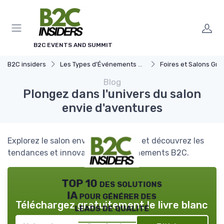
Panneau de gestion des cookies
B2C EVENTS AND SUMMIT
B2C insiders
Les Types d'Événements B2C
Foires et Salons Grand 
Blog
Plongez dans l'univers du salon
envie d'aventures
Explorez le salon envie d'aventures et découvrez les
tendances et innovations des événements B2C.
TOP 10 des solutions
IA pour générer des
Téléchargez gratuitement le livre blanc
leads de qualité