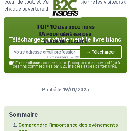
cœur de tout, et c'est cela qui passionne les visiteurs à
chaque ouverture de portes.
TOP 10 des solutions
IA pour générer des
Téléchargez gratuitement le livre blanc
leads de qualité
➔ Télécharger
B2C insiders — 2026
*
En remplissant ce formulaire, j’accepte d’être contacté(e) à
des fins commerciales par B2C insiders et ses partenaires.
Publié le
19/01/2025
Sommaire
Comprendre l'importance des événements