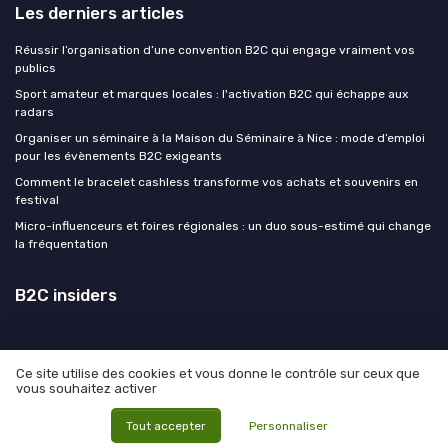
Les derniers articles
Réussir l’organisation d’une convention B2C qui engage vraiment vos
publics
Sport amateur et marques locales : l'activation B2C qui échappe aux
radars
Organiser un séminaire à la Maison du Séminaire à Nice : mode d’emploi
pour les évènements B2C exigeants
Comment le bracelet cashless transforme vos achats et souvenirs en
festival
Micro-influenceurs et foires régionales : un duo sous-estimé qui change
la fréquentation
B2C insiders
Ce site utilise des cookies et vous donne le contrôle sur ceux que
vous souhaitez activer
Mentions légales
Politique de confidentialité
© B2C insiders 2026
Tout accepter
Personnaliser