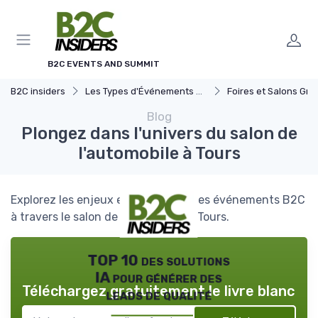
Panneau de gestion des cookies
B2C EVENTS AND SUMMIT
B2C insiders
Les Types d'Événements B2C
Foires et Salons Grand 
Blog
Plongez dans l'univers du salon de
l'automobile à Tours
Explorez les enjeux et tendances des événements B2C
à travers le salon de l'automobile à Tours.
TOP 10 des solutions
IA pour générer des
Téléchargez gratuitement le livre blanc
leads de qualité