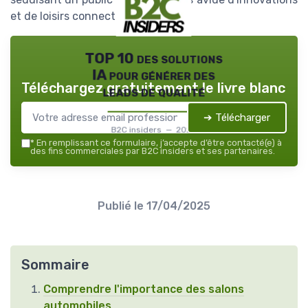
et de loisirs connectés.
TOP 10 des solutions
IA pour générer des
Téléchargez gratuitement le livre blanc
leads de qualité
➔ Télécharger
B2C insiders — 2026
*
En remplissant ce formulaire, j’accepte d’être contacté(e) à
des fins commerciales par B2C insiders et ses partenaires.
Publié le
17/04/2025
Sommaire
Comprendre l'importance des salons
automobiles