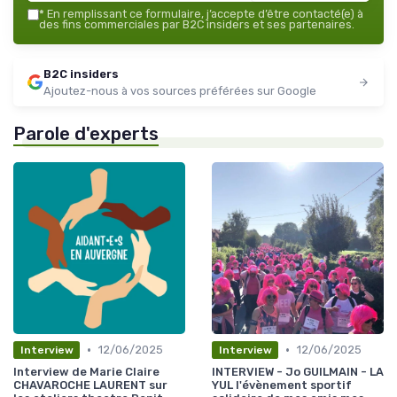
*
En remplissant ce formulaire, j’accepte d’être contacté(e) à
des fins commerciales par B2C insiders et ses partenaires.
B2C insiders
Ajoutez-nous à vos sources préférées sur Google
Parole d'experts
•
•
12/06/2025
12/06/2025
Interview
Interview
Interview de Marie Claire
INTERVIEW - Jo GUILMAIN - LA
CHAVAROCHE LAURENT sur
YUL l'évènement sportif