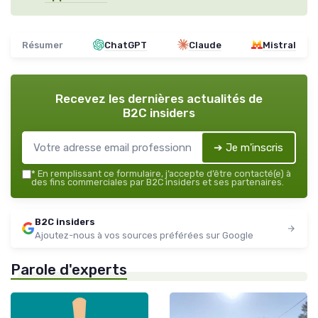
Résumer
ChatGPT
Claude
Mistral
Recevez les dernières actualités de
B2C insiders
➔ Je m'inscris
*
En remplissant ce formulaire, j’accepte d’être contacté(e) à
des fins commerciales par B2C insiders et ses partenaires.
B2C insiders
Ajoutez-nous à vos sources préférées sur Google
Parole d'experts