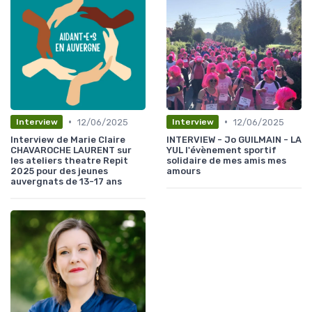
•
•
12/06/2025
12/06/2025
Interview
Interview
Interview de Marie Claire
INTERVIEW - Jo GUILMAIN - LA
CHAVAROCHE LAURENT sur
YUL l'évènement sportif
les ateliers theatre Repit
solidaire de mes amis mes
2025 pour des jeunes
amours
auvergnats de 13-17 ans