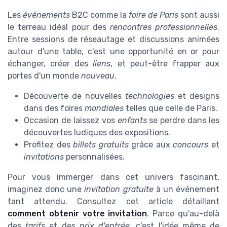
Les
événements
B2C comme la
foire de Paris
sont aussi
le terreau idéal pour des
rencontres professionnelles
.
Entre sessions de réseautage et discussions animées
autour d'une table, c'est une opportunité en or pour
échanger, créer des
liens
, et peut-être frapper aux
portes d'un monde
nouveau
.
Découverte de nouvelles
technologies
et designs
dans des foires
mondiales
telles que celle de Paris.
Occasion de laissez vos
enfants
se perdre dans les
découvertes ludiques des expositions.
Profitez des
billets gratuits
grâce aux
concours
et
invitations
personnalisées.
Pour vous immerger dans cet univers fascinant,
imaginez donc une
invitation gratuite
à un événement
tant attendu. Consultez cet article détaillant
comment obtenir votre invitation
. Parce qu'au-delà
des
tarifs
et des
prix d'entrée
, c'est l'idée même de