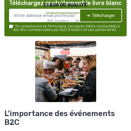
Téléchargez gratuitement le livre blanc
leads de qualité
➔ Télécharger
B2C insiders — 2026
*
En remplissant ce formulaire, j’accepte d’être contacté(e) à
des fins commerciales par B2C insiders et ses partenaires.
L'importance des événements
B2C