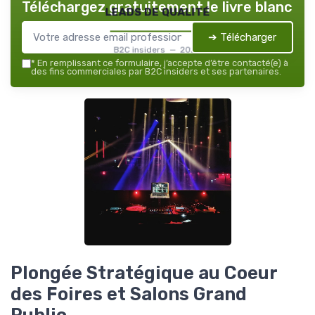
Téléchargez gratuitement le livre blanc
leads de qualité
➔ Télécharger
B2C insiders — 2026
*
En remplissant ce formulaire, j’accepte d’être contacté(e) à
des fins commerciales par B2C insiders et ses partenaires.
Plongée Stratégique au Coeur
des Foires et Salons Grand