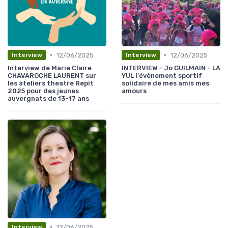
•
•
12/06/2025
12/06/2025
Interview
Interview
Interview de Marie Claire
INTERVIEW - Jo GUILMAIN - LA
CHAVAROCHE LAURENT sur
YUL l'évènement sportif
les ateliers theatre Repit
solidaire de mes amis mes
2025 pour des jeunes
amours
auvergnats de 13-17 ans
•
12/06/2025
Interview