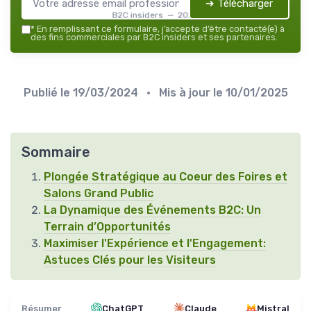
➔ Télécharger
B2C insiders — 2026
*
En remplissant ce formulaire, j’accepte d’être contacté(e) à
des fins commerciales par B2C insiders et ses partenaires.
Publié le
19/03/2024
• Mis à jour le
10/01/2025
Sommaire
Plongée Stratégique au Coeur des Foires et
Salons Grand Public
La Dynamique des Événements B2C: Un
Terrain d’Opportunités
Maximiser l'Expérience et l'Engagement:
Astuces Clés pour les Visiteurs
Résumer
ChatGPT
Claude
Mistral