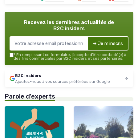
Recevez les dernières actualités de
B2C insiders
➔ Je m'inscris
*
En remplissant ce formulaire, j’accepte d’être contacté(e) à
des fins commerciales par B2C insiders et ses partenaires.
B2C insiders
Ajoutez-nous à vos sources préférées sur Google
Parole d'experts