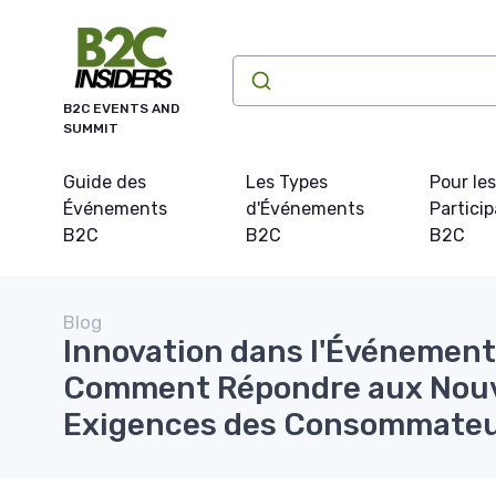
Panneau de gestion des cookies
B2C EVENTS AND
SUMMIT
Guide des
Les Types
Pour les
Événements
d'Événements
Partici
B2C
B2C
B2C
Blog
Innovation dans l'Événement
Comment Répondre aux Nouv
Exigences des Consommate