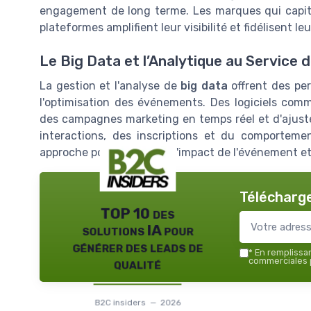
engagement de long terme. Les marques qui capit
plateformes amplifient leur visibilité et fidélisent le
Le Big Data et l’Analytique au Service 
La gestion et l'analyse de
big data
offrent des per
l'optimisation des événements. Des logiciels co
des campagnes marketing en temps réel et d'ajuster
interactions, des inscriptions et du comportemen
approche pour maximiser l'impact de l'événement et
Télécharge
TOP 10 des
solutions IA pour
générer des leads de
*
En remplissant
qualité
commerciales p
B2C insiders — 2026