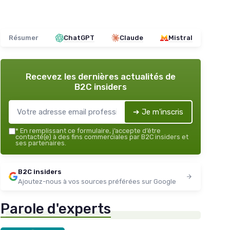
Résumer
ChatGPT
Claude
Mistral
Recevez les dernières actualités de
B2C insiders
➔ Je m'inscris
*
En remplissant ce formulaire, j’accepte d’être
contacté(e) à des fins commerciales par B2C insiders et
ses partenaires.
B2C insiders
Ajoutez-nous à vos sources préférées sur Google
Parole d'experts