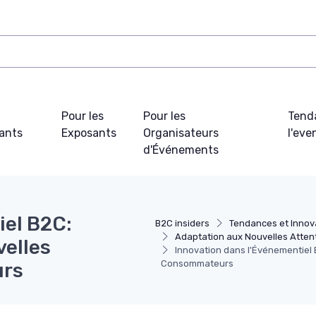
Pour les
Pour les
Tend
pants
Exposants
Organisateurs
l'ev
d'Événements
iel B2C:
B2C insiders
Tendances et Innov
Adaptation aux Nouvelles Atte
elles
Innovation dans l'Événementie
Consommateurs
urs