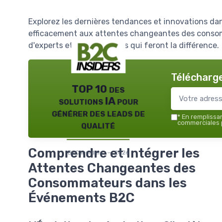
Explorez les dernières tendances et innovations 
efficacement aux attentes changeantes des consomm
d'experts et des stratégies qui feront la différence.
Télécharge
TOP 10 des
solutions IA pour
générer des leads de
*
En remplissant
qualité
commerciales p
Comprendre et Intégrer les
B2C insiders — 2026
Attentes Changeantes des
Consommateurs dans les
Événements B2C