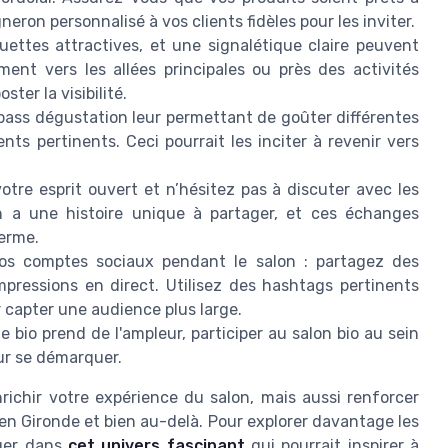
neron personnalisé à vos clients fidèles pour les inviter.
ettes attractives, et une signalétique claire peuvent
ment vers les allées principales ou près des activités
ter la visibilité.
pass dégustation leur permettant de goûter différentes
ts pertinents. Ceci pourrait les inciter à revenir vers
otre esprit ouvert et n’hésitez pas à discuter avec les
n a une histoire unique à partager, et ces échanges
terme.
os comptes sociaux pendant le salon : partagez des
pressions en direct. Utilisez des hashtags pertinents
apter une audience plus large.
e bio prend de l'ampleur, participer au salon bio au sein
ur se démarquer.
richir votre expérience du salon, mais aussi renforcer
 en Gironde et bien au-delà. Pour explorer davantage les
ger dans
cet univers fascinant
qui pourrait inspirer à