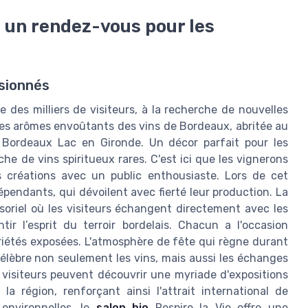
: un rendez-vous pour les
ssionnés
des milliers de visiteurs, à la recherche de nouvelles
des arômes envoûtants des vins de Bordeaux, abritée au
 Bordeaux Lac en Gironde. Un décor parfait pour les
e de vins spiritueux rares. C'est ici que les vignerons
s créations avec un public enthousiaste. Lors de cet
endants, qui dévoilent avec fierté leur production. La
soriel où les visiteurs échangent directement avec les
r l’esprit du terroir bordelais. Chacun a l'occasion
ariétés exposées. L'atmosphère de fête qui règne durant
élèbre non seulement les vins, mais aussi les échanges
es visiteurs peuvent découvrir une myriade d'expositions
la région, renforçant ainsi l'attrait international de
environnelles, le
salon bio
Respire la Vie offre une