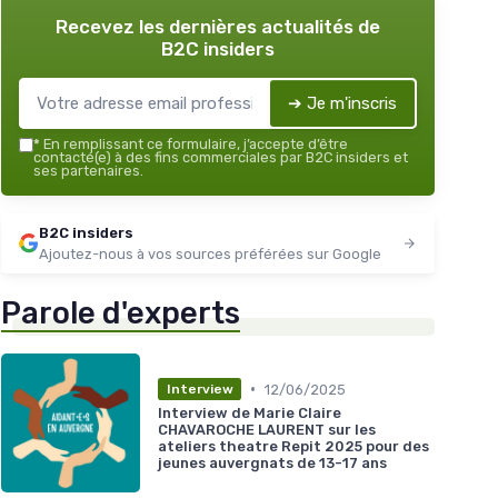
Recevez les dernières actualités de
B2C insiders
➔ Je m'inscris
*
En remplissant ce formulaire, j’accepte d’être
contacté(e) à des fins commerciales par B2C insiders et
ses partenaires.
B2C insiders
Ajoutez-nous à vos sources préférées sur Google
Parole d'experts
•
12/06/2025
Interview
Interview de Marie Claire
CHAVAROCHE LAURENT sur les
ateliers theatre Repit 2025 pour des
jeunes auvergnats de 13-17 ans