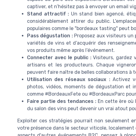
captiver, et n’hésitez pas à envoyer un email vig
Stand attractif :
Un stand bien agencé, étiqu
considérablement attirer du public. L'emplace
populaires comme le "bordeaux tasting" peut boos
Pass dégustation :
Proposez aux visiteurs un 
variétés de vins et d’acquérir des renseignemen
vos produits même après l’événement.
Connecter avec le public :
Visiteurs, gardez v
artisans et les producteurs. Chaque vignero
peuvent faire naître de belles collaborations à 
Utilisation des réseaux sociaux :
Activez v
photos, vidéos, moments de dégustation et im
comme #BordeauxFete ou #BordeauxParc pour c
Faire partie des tendances :
En cette ère où l
du salon des vins peut devenir un vrai atout po
Exploiter ces stratégies pourrait non seulement en
votre présence dans le secteur viticole, localement
aspects d'autres événements B2C, pensez à plon