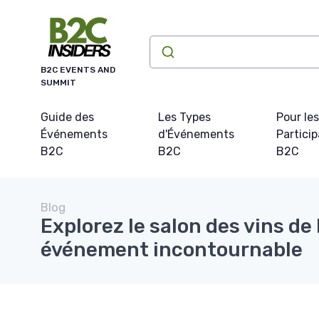
Panneau de gestion des cookies
B2C EVENTS AND
SUMMIT
Guide des
Les Types
Pour les
Événements
d'Événements
Partici
B2C
B2C
B2C
Blog
Explorez le salon des vins de
événement incontournable