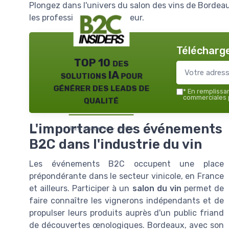
Plongez dans l'univers du salon des vins de Bordea
les professionnels du secteur.
Télécharge
TOP 10 des
solutions IA pour
générer des leads de
*
En remplissant
qualité
commerciales p
L'importance des événements
B2C insiders — 2026
B2C dans l'industrie du vin
Les événements B2C occupent une place
prépondérante dans le secteur vinicole, en France
et ailleurs. Participer à un
salon du vin
permet de
faire connaître les vignerons indépendants et de
propulser leurs produits auprès d'un public friand
de découvertes œnologiques. Bordeaux, avec son